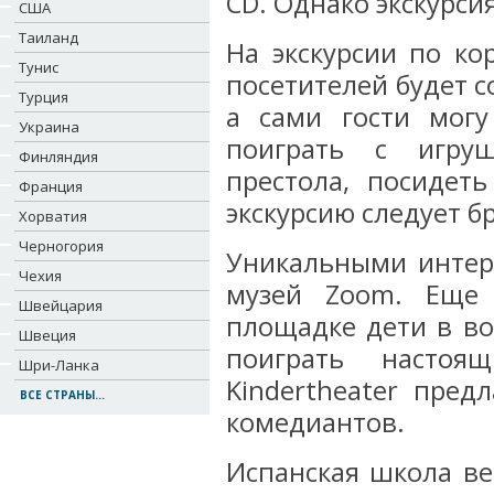
CD. Однако экскурси
США
Таиланд
На экскурсии по ко
Тунис
посетителей будет 
Турция
а сами гости могу
Украина
поиграть с игру
Финляндия
престола, посидет
Франция
экскурсию следует б
Хорватия
Черногория
Уникальными интер
Чехия
музей Zoom. Еще 
Швейцария
площадке дети в во
Швеция
поиграть настоя
Шри-Ланка
Kindertheater пре
ВСЕ СТРАНЫ...
комедиантов.
Испанская школа ве