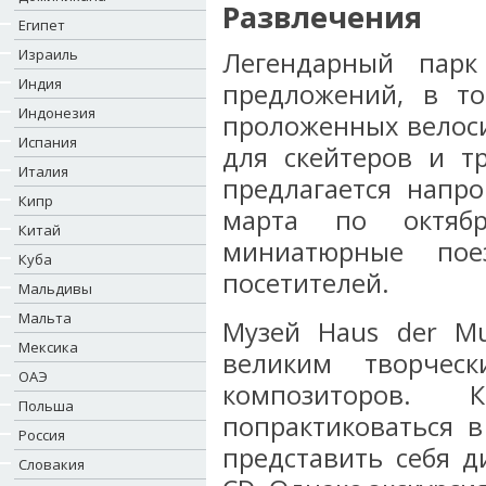
Развлечения
Египет
Израиль
Легендарный парк
Индия
предложений, в т
Индонезия
проложенных велос
Испания
для скейтеров и т
Италия
предлагается напро
Кипр
марта по октяб
Китай
миниатюрные пое
Куба
посетителей.
Мальдивы
Мальта
Музей Hаus der Mu
Мексика
великим творческ
ОАЭ
композиторов.
Польша
попрактиковаться 
Россия
представить себя д
Словакия