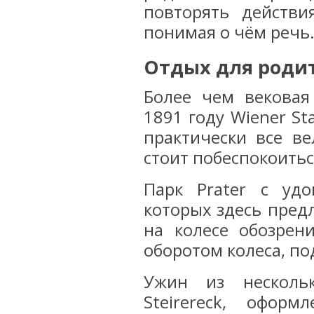
повторять действ
понимая о чём речь
Отдых для роди
Более чем вековая
1891 году Wiener St
практически все в
стоит побеспокоитьс
Парк Prater с удо
которых здесь пред
на колесе обозрен
оборотом колеса, п
Ужин из несколь
Steirereck, офор