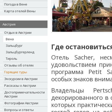
Погода в Вене
Карта отелей Вены
Австрия
Отдых в Австрии
Вена
Где остановитьс
Зальцбург
Зальцбургерленд
Отель Sacher, не
Тироль
удовольствием прин
Отзывы об отелях
программа Petit S
Горящие туры
особых знаков внима
Экскурсии в Австрии
Рассказы о Австрии
Владельцы Pert
Достопримечательности
декорированного в 
Австрии
Фотографии Австрии
которых практическ
Вопросы и ответы