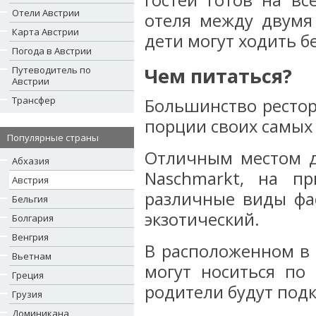
гостей готов на в
Отели Австрии
отеля между двумя
Карта Австрии
дети могут ходить бе
Погода в Австрии
Чем питаться?
Путеводитель по
Австрии
Трансфер
Большинство ресто
порции своих самых 
Популярные страны
Отличным местом д
Абхазия
Naschmarkt, на пр
Австрия
различные виды фас
Бельгия
экзотический.
Болгария
Венгрия
В расположенном в 
Вьетнам
могут носиться по 
Греция
родители будут под
Грузия
Доминикана