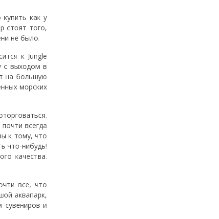
 купить как у
р стоят того,
ени не было.
ится к Jungle
у с выходом в
ит на большую
енных морских
оторговаться.
 почти всегда
вы к тому, что
ть что-нибудь!
ого качества.
очти все, что
шой аквапарк,
м сувениров и