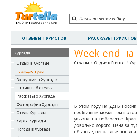
ОТЗЫВЫ ТУРИСТОВ
РАССКАЗЫ ТУРИСТОВ
Week-end на
Хургада
/
/
Страны
Отдых в Египте
Хур
Отдых в Хургаде
Горящие туры
Экскурсии в Хургаде
Отзывы об отелях
Рассказы о Хургаде
Фотографии Хургады
В этом году на День России
необычным моментом в этой н
Отели Хургады
уик-энд на побережье Крас
Карта Хургады
довольно дорого. Цена за пу
Погода в Хургаде
обычные, непраздничные дни.