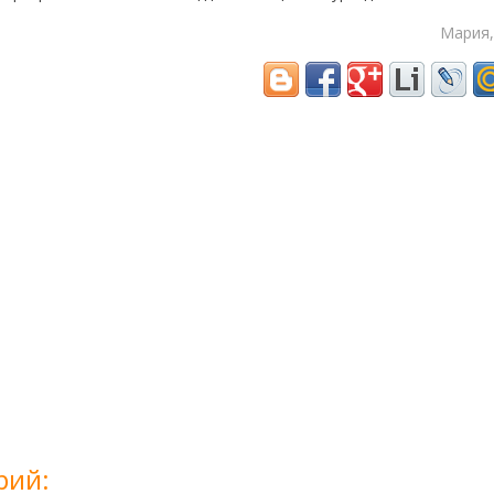
Мария,
рий: