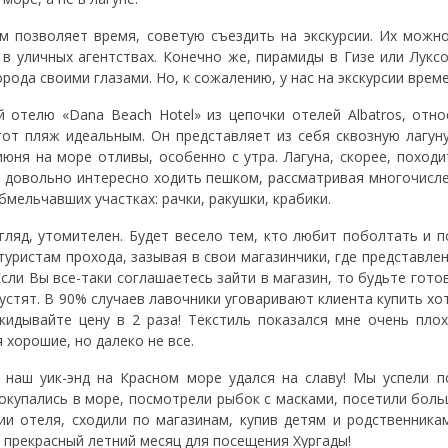
м позволяет время, советую съездить на экскурсии. Их можно
 в уличных агентствах. Конечно же, пирамиды в Гизе или Луксо
рода своими глазами. Но, к сожалению, у нас на экскурсии врем
 отелю «Dana Beach Hotel» из цепочки отелей Albatros, относ
этот пляж идеальным. Он представляет из себя сквозную лагун
июня на море отливы, особенно с утра. Лагуна, скорее, поход
ей довольно интересно ходить пешком, рассматривая многочисл
мельчавших участках: рачки, ракушки, крабики.
гляд, утомителен. Будет весело тем, кто любит поболтать и п
уристам прохода, зазывая в свои магазинчики, где представлен
сли Вы все-таки соглашаетесь зайти в магазин, то будьте гото
устят. В 90% случаев лавочники уговаривают клиента купить хо
кидывайте цену в 2 раза! Текстиль показался мне очень плох
хорошие, но далеко не все.
 наш уик-энд на Красном море удался на славу! Мы успели п
окупались в море, посмотрели рыбок с масками, посетили боль
и отеля, сходили по магазинам, купив детям и родственника
 прекрасный летний месяц для посещения Хургады!