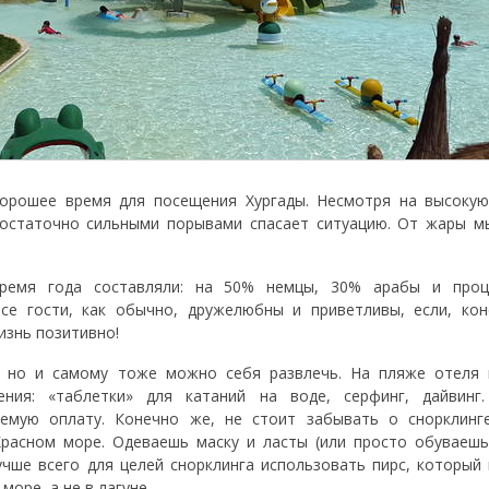
хорошее время для посещения Хургады. Несмотря на высокую
достаточно сильными порывами спасает ситуацию. От жары м
время года составляли: на 50% немцы, 30% арабы и про
Все гости, как обычно, дружелюбны и приветливы, если, ко
изнь позитивно!
, но и самому тоже можно себя развлечь. На пляже отеля 
ения: «таблетки» для катаний на воде, серфинг, дайвинг
лемую оплату. Конечно же, не стоит забывать о снорклинг
Красном море. Одеваешь маску и ласты (или просто обуваеш
Лучше всего для целей снорклинга использовать пирс, который
оре, а не в лагуне.