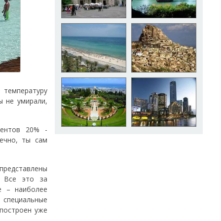
 температуру
ы не умирали,
центов 20% -
нечно, ты сам
представлены
. Все это за
е – наиболее
ь специальные
 построен уже