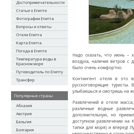
Достопримечательности
Статьи о Египте
Фотографии Египта
Вопросы и ответы
Отели Египта
Карта Египта
Погода в Египте
Надо сказать, что июнь – 
Температура воды в
воздуха, наличие ветров с 
Красном море
было очень комфортно.
Путеводитель по Египту
Контингент отеля в это 
Трансфер
русскоговорящие туристы. 
улыбаешься и смотришь на ж
Популярные страны
Развлечений в отеле масса
Абхазия
различные водные развлеч
Австрия
дополнительную, но прием
доступном развлечении на 
Бельгия
тапки для моря) и вперед! 
Болгария
непосредственно в открытом м