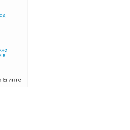
год
жно
м в
о Египте