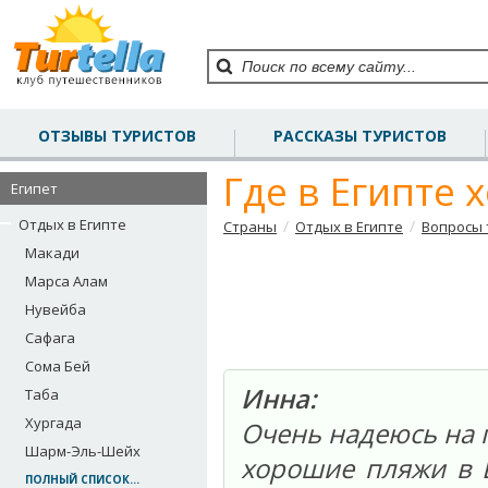
ОТЗЫВЫ ТУРИСТОВ
РАССКАЗЫ ТУРИСТОВ
Где в Египте 
Египет
Отдых в Египте
/
/
Страны
Отдых в Египте
Вопросы 
Макади
Марса Алам
Нувейба
Сафага
Сома Бей
Инна:
Таба
Хургада
Очень надеюсь на п
Шарм-Эль-Шейх
хорошие пляжи в Е
ПОЛНЫЙ СПИСОК...