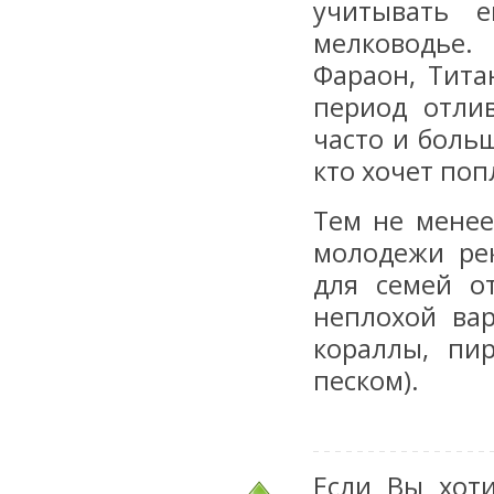
учитывать 
мелководье.
Фараон, Тита
период отли
часто и боль
кто хочет поп
Тем не менее
молодежи ре
для семей о
неплохой ва
кораллы, пи
песком).
Если Вы хот