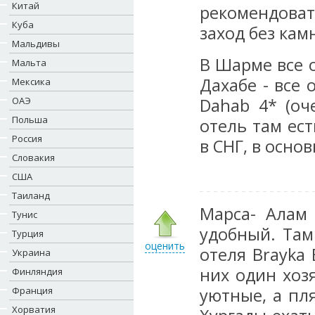
Китай
рекомендоват
Куба
заход без кам
Мальдивы
В Шарме все о
Мальта
Дахабе - все 
Мексика
ОАЭ
Dahab 4* (оч
Польша
отель там ест
Россия
в СНГ, в осно
Словакия
США
Таиланд
Марса- Алам 
Тунис
удобный. Там
Турция
оценить
отеля Brayka 
Украина
них один хозя
Финляндия
Франция
уютные, а пля
Хорватия