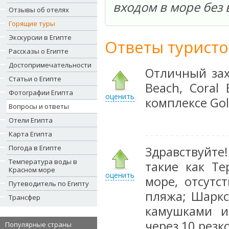
входом в море без 
Отзывы об отелях
Горящие туры
Экскурсии в Египте
Ответы туристо
Рассказы о Египте
Достопримечательности
Отличный зах
Статьи о Египте
Beach, Coral
Фотографии Египта
оценить
комплексе Gol
Вопросы и ответы
Отели Египта
Карта Египта
Погода в Египте
Здравствуйте
Температура воды в
такие как Те
Красном море
оценить
море, отсутс
Путеводитель по Египту
пляжа; Шаркс
Трансфер
камушками и
через 10 резк
Популярные страны