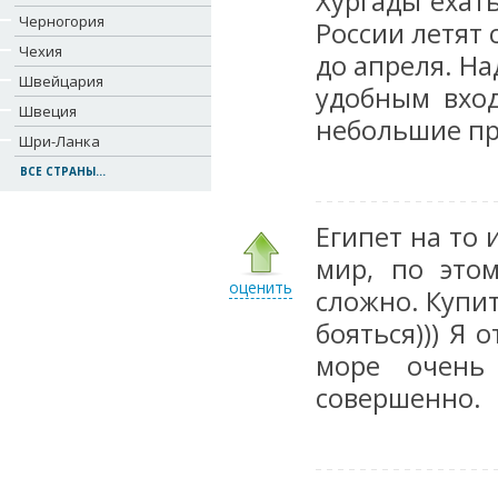
Хургады ехать
Черногория
России летят 
Чехия
до апреля. Н
Швейцария
удобным вход
Швеция
небольшие пр
Шри-Ланка
ВСЕ СТРАНЫ...
Египет на то 
мир, по это
оценить
сложно. Купи
бояться))) Я 
море очень
совершенно.