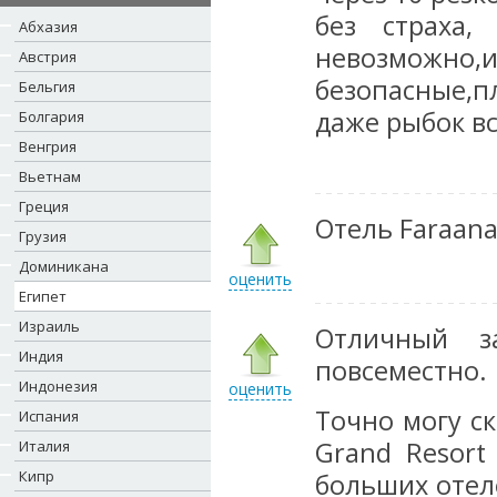
без страха,
Абхазия
невозможно
Австрия
безопасные,п
Бельгия
даже рыбок в
Болгария
Венгрия
Вьетнам
Греция
Отель Faraana
Грузия
Доминикана
оценить
Египет
Израиль
Отличный з
Индия
повсеместно.
Индонезия
оценить
Точно могу ск
Испания
Grand Resort
Италия
Кипр
больших отел