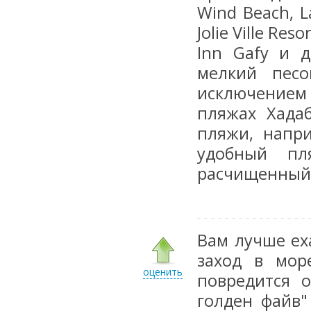
Wind Beach, L
Jolie Ville Res
Inn Gafy и 
мелкий пес
исключением
пляжах Хада
пляжи, напри
удобный пл
расчищенный 
Вам лучше ех
заход в мор
оценить
повредится 
голден файв