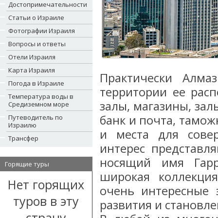
Достопримечательности
Статьи о Израиле
Фотографии Израиля
Вопросы и ответы
Отели Израиля
Карта Израиля
Практически Алма
Погода в Израиле
территории ее расп
Температура воды в
залы, магазины, зал
Средиземном море
банк и почта, тамо
Путеводитель по
Израилю
и места для сове
Трансфер
интерес представл
носящий имя Гарр
Горящие туры
широкая коллекци
Нет горящих
очень интересные 
туров в эту
развития и становл
страну