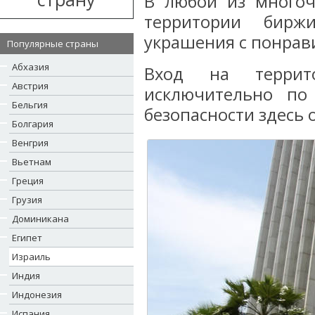
В любой из многоч
территории бирж
украшения с понра
Популярные страны
Абхазия
Вход на террит
Австрия
исключительно по
Бельгия
безопасности здесь 
Болгария
Венгрия
Вьетнам
Греция
Грузия
Доминикана
Египет
Израиль
Индия
Индонезия
Испания