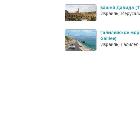
Башня Давида (To
Израиль, Иерусал
Галиле́йское мор
Galilee)
Израиль, Галилея