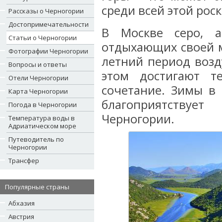
среди всей этой рос
Рассказы о Черногории
Достопримечательности
В Москве серо,
Статьи о Черногории
отдыхающих своей м
Фотографии Черногории
летний период возд
Вопросы и ответы
этом достигают т
Отели Черногории
сочетание. Зимы в 
Карта Черногории
благоприятствуе
Погода в Черногории
Черногории.
Температура воды в
Адриатическом море
Путеводитель по
Черногории
Трансфер
Популярные страны
Абхазия
Австрия