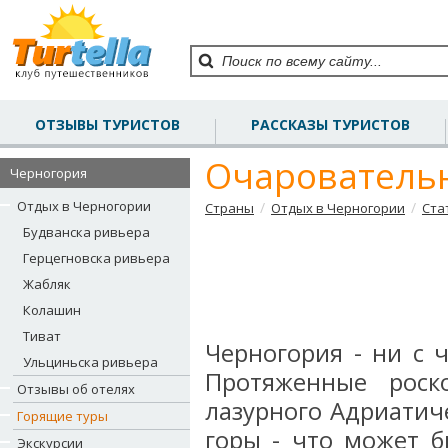
ОТЗЫВЫ ТУРИСТОВ
РАССКАЗЫ ТУРИСТОВ
Очарователь
Черногория
Отдых в Черногории
/
/
Страны
Отдых в Черногории
Ста
Будванска ривьера
Герцегновска ривьера
Жабляк
Колашин
Тиват
Черногория - ни с 
Ульциньска ривьера
Протяженные рос
Отзывы об отелях
лазурного Адриатич
Горящие туры
горы - что может б
Экскурсии