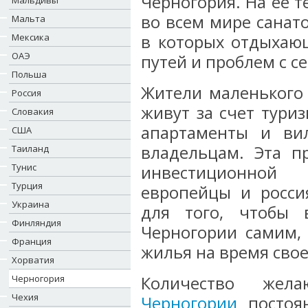
Черногория. На ее 
Мальдивы
во всем мире санат
Мальта
Мексика
в которых отдыхаю
ОАЭ
путей и проблем с с
Польша
Жители маленького 
Россия
живут за счет тури
Словакия
апартаменты и ви
США
владельцам. Эта п
Таиланд
Тунис
инвестиционной 
Турция
европейцы и росси
Украина
для того, чтобы 
Финляндия
Черногории самим,
Франция
жилья на время свое
Хорватия
Черногория
Количество же
Чехия
Черногории
постоян