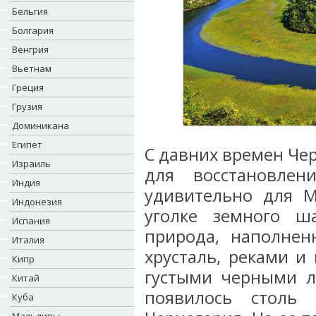
Бельгия
Болгария
Венгрия
Вьетнам
Греция
Грузия
Доминикана
Египет
С давних времен Че
Израиль
для восстановлен
Индия
удивительно для 
Индонезия
уголке земного ш
Испания
природа, наполнен
Италия
хрусталь, реками и
Кипр
густыми черными л
Китай
появилось столь 
Куба