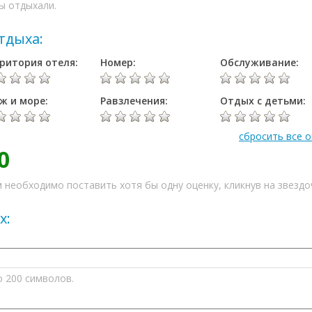
ы отдыхали.
тдыха:
ритория отеля:
Номер:
Обслуживание:
ж и море:
Равзлечения:
Отдых с детьми:
сбросить все 
0
 необходимо поставить хотя бы одну оценку, кликнув на звездо
х:
о 200 символов.