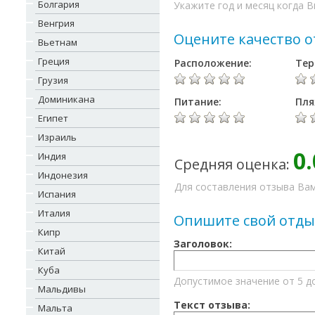
Болгария
Укажите год и месяц когда В
Венгрия
Оцените качество о
Вьетнам
Греция
Расположение:
Тер
Грузия
Доминикана
Питание:
Пля
Египет
Израиль
0.
Индия
Средняя оценка:
Индонезия
Для составления отзыва Вам
Испания
Италия
Опишите свой отды
Кипр
Заголовок:
Китай
Куба
Допустимое значение от 5 д
Мальдивы
Текст отзыва:
Мальта