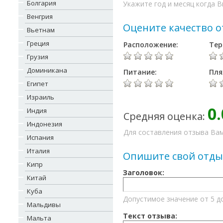
Болгария
Укажите год и месяц когда В
Венгрия
Оцените качество о
Вьетнам
Греция
Расположение:
Тер
Грузия
Доминикана
Питание:
Пля
Египет
Израиль
0.
Индия
Средняя оценка:
Индонезия
Для составления отзыва Вам
Испания
Италия
Опишите свой отды
Кипр
Заголовок:
Китай
Куба
Допустимое значение от 5 д
Мальдивы
Текст отзыва:
Мальта