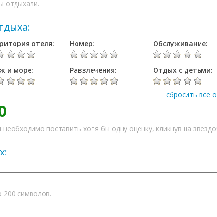
ы отдыхали.
тдыха:
ритория отеля:
Номер:
Обслуживание:
ж и море:
Равзлечения:
Отдых с детьми:
сбросить все 
0
 необходимо поставить хотя бы одну оценку, кликнув на звездо
х:
о 200 символов.