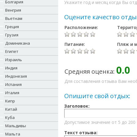
Болгария
Укажите год и месяц когда Вы отд
Венгрия
Оцените качество отды
Вьетнам
Греция
Расположение:
Террито
Грузия
Доминикана
Питание:
Пляж и м
Египет
Израиль
0.0
Индия
Средняя оценка:
Индонезия
Для составления отзыва Вам необ
Испания
Италия
Опишите свой отдых:
Кипр
Заголовок:
Китай
Куба
Допустимое значение от 5 до 200
Мальдивы
Текст отзыва:
Мальта