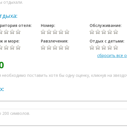
ы отдыхали.
тдыха:
ритория отеля:
Номер:
Обслуживание:
ж и море:
Равзлечения:
Отдых с детьми:
сбросить все 
0
 необходимо поставить хотя бы одну оценку, кликнув на звездо
х:
о 200 символов.