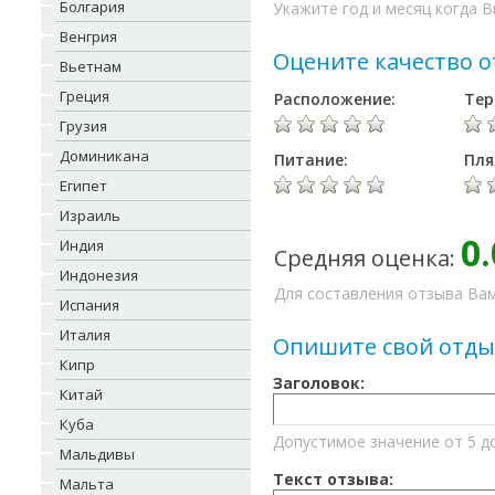
Болгария
Укажите год и месяц когда В
Венгрия
Оцените качество о
Вьетнам
Греция
Расположение:
Тер
Грузия
Доминикана
Питание:
Пля
Египет
Израиль
0.
Индия
Средняя оценка:
Индонезия
Для составления отзыва Вам
Испания
Италия
Опишите свой отды
Кипр
Заголовок:
Китай
Куба
Допустимое значение от 5 д
Мальдивы
Текст отзыва:
Мальта