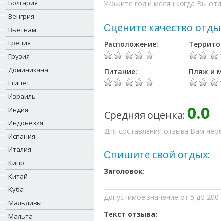
Болгария
Укажите год и месяц когда Вы отд
Венгрия
Оцените качество отды
Вьетнам
Греция
Расположение:
Террито
Грузия
Доминикана
Питание:
Пляж и м
Египет
Израиль
0.0
Индия
Средняя оценка:
Индонезия
Для составления отзыва Вам необ
Испания
Италия
Опишите свой отдых:
Кипр
Заголовок:
Китай
Куба
Допустимое значение от 5 до 200
Мальдивы
Текст отзыва:
Мальта