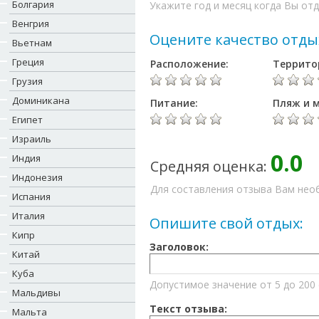
Болгария
Укажите год и месяц когда Вы отд
Венгрия
Оцените качество отды
Вьетнам
Греция
Расположение:
Террито
Грузия
Доминикана
Питание:
Пляж и м
Египет
Израиль
0.0
Индия
Средняя оценка:
Индонезия
Для составления отзыва Вам необ
Испания
Италия
Опишите свой отдых:
Кипр
Заголовок:
Китай
Куба
Допустимое значение от 5 до 200
Мальдивы
Текст отзыва:
Мальта