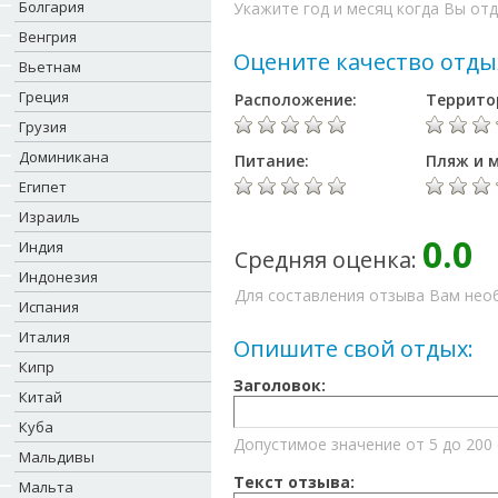
Болгария
Укажите год и месяц когда Вы отд
Венгрия
Оцените качество отды
Вьетнам
Греция
Расположение:
Террито
Грузия
Доминикана
Питание:
Пляж и м
Египет
Израиль
0.0
Индия
Средняя оценка:
Индонезия
Для составления отзыва Вам необ
Испания
Италия
Опишите свой отдых:
Кипр
Заголовок:
Китай
Куба
Допустимое значение от 5 до 200
Мальдивы
Текст отзыва:
Мальта