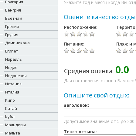
Болгария
Укажите год и месяц когда Вы отд
Венгрия
Оцените качество отды
Вьетнам
Греция
Расположение:
Террито
Грузия
Доминикана
Питание:
Пляж и м
Египет
Израиль
0.0
Индия
Средняя оценка:
Индонезия
Для составления отзыва Вам необ
Испания
Италия
Опишите свой отдых:
Кипр
Заголовок:
Китай
Куба
Допустимое значение от 5 до 200
Мальдивы
Текст отзыва:
Мальта