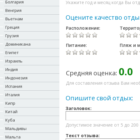
Болгария
Укажите год и месяц когда Вы отд
Венгрия
Оцените качество отды
Вьетнам
Греция
Расположение:
Террито
Грузия
Доминикана
Питание:
Пляж и м
Египет
Израиль
0.0
Индия
Средняя оценка:
Индонезия
Для составления отзыва Вам необ
Испания
Италия
Опишите свой отдых:
Кипр
Заголовок:
Китай
Куба
Допустимое значение от 5 до 200
Мальдивы
Текст отзыва:
Мальта