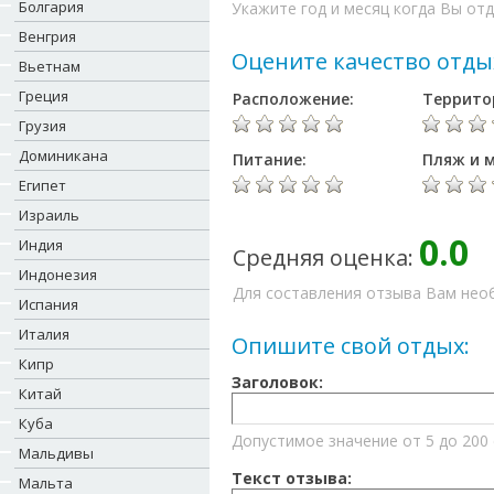
Болгария
Укажите год и месяц когда Вы отд
Венгрия
Оцените качество отды
Вьетнам
Греция
Расположение:
Террито
Грузия
Доминикана
Питание:
Пляж и м
Египет
Израиль
0.0
Индия
Средняя оценка:
Индонезия
Для составления отзыва Вам необ
Испания
Италия
Опишите свой отдых:
Кипр
Заголовок:
Китай
Куба
Допустимое значение от 5 до 200
Мальдивы
Текст отзыва:
Мальта