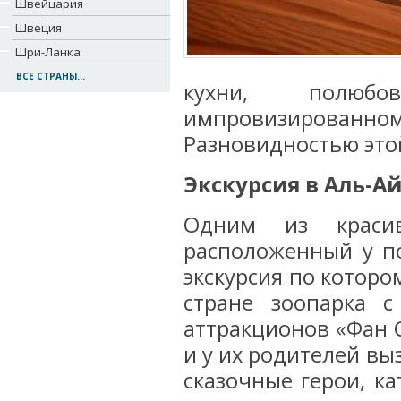
Швейцария
Швеция
Шри-Ланка
ВСЕ СТРАНЫ...
кухни, полюб
импровизированно
Разновидностью этой
Экскурсия в Аль-А
Одним из красив
расположенный у по
экскурсия по котор
стране зоопарка 
аттракционов «Фан С
и у их родителей вы
сказочные герои, к