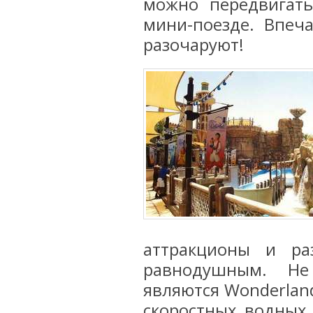
можно передвигать
мини-поезде. Впеч
разочаруют!
аттракционы и ра
равнодушным. Не
являются Wonderland
скоростных водных 