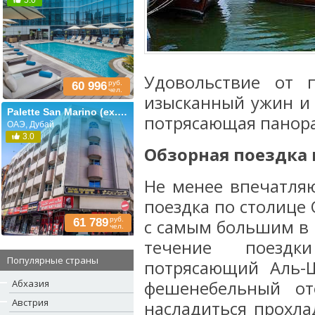
5.0
Удовольствие от п
руб.
60 996
чел.
изысканный ужин и 
Palette San Marino (ex. San Marino; San Marco)
потрясающая пано
ОАЭ, Дубай
3.0
Обзорная поездка 
Не менее впечатляю
поездка по столице 
руб.
61 789
с самым большим в 
чел.
течение поездк
Популярные страны
потрясающий Аль-
Абхазия
фешенебельный от
Австрия
насладиться прохла