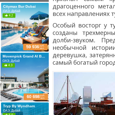
драгоценного мета
Citymax Bur Dubai
ОАЭ, Дубай
всех направлениях т
4.2
Особый восторг у т
созданы трехмерн
долби-звуком. Пре
необычной истори
руб.
59 936
чел.
деревушка, затерян
Movenpick Grand Al Bustan Dubai (ех. Roda Al Bustan Dubai Airport; Al Bustan Rotana)
самый богатый горо
ОАЭ, Дубай
4.3
руб.
60 698
чел.
Tryp By Wyndham
ОАЭ, Дубай