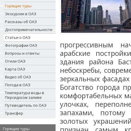
Горящие туры
Экскурсии в ОАЭ
Рассказы об ОАЭ
Достопримечательности
Статьи о ОАЭ
прогрессивным на
Фотографии ОАЭ
арабские постройк
Вопросы и ответы
здания района Бас
Отели ОАЭ
небоскребы, соврем
Карта ОАЭ
зеркальных фасадах
Видео об ОАЭ
Погода в ОАЭ
Богатство города п
Температура воды в
комфортабельных ма
Персидском заливе
улочках, перепол
Путеводитель по ОАЭ
запахами, потому
Трансфер
золотых украшени
признан самым к
Горящие туры