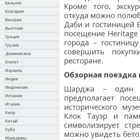
Бельгия
Кроме того, экску
Болгария
откуда можно полюб
Венгрия
Даби и гостиницей E
Вьетнам
посещение Heritage 
Греция
города – гостиниц
Грузия
совершить покуп
Доминикана
ресторане.
Египет
Израиль
Обзорная поездка
Индия
Шарджа – один и
Индонезия
Испания
предполагает посе
Италия
исторического муз
Кипр
Клок Тауэр и пам
Китай
символизирует ст
Куба
можно увидеть бето
Мальдивы