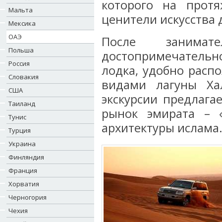
которого на прот
Мальта
ценители искусства
Мексика
ОАЭ
После занима
Польша
достопримечатель
Россия
лодка, удобно расп
Словакия
видами лагуны Ха
США
экскурсии предлага
Таиланд
рынок эмирата – 
Тунис
архитектуры ислама
Турция
Украина
Финляндия
Франция
Хорватия
Черногория
Чехия