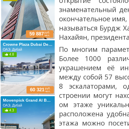
открытие состоя
знаменательный де
окончательное имя, 
называться Бурдж Ха
руб.
59 887
Нахайян, президента
чел.
Crowne Plaza Dubai Deira (ex. Renaissance Dubai)
По многим парамет
ОАЭ, Дубай
4.8
Более 1000 разли
украшением её ин
между собой 57 вы
8 эскалаторами, 
руб.
60 321
чел.
строении могут нах
Movenpick Grand Al Bustan Dubai (ех. Roda Al Bustan Dubai Airport; Al Bustan Rotana)
ом этаже уникальн
ОАЭ, Дубай
4.3
расположена удобна
этажа можно посет