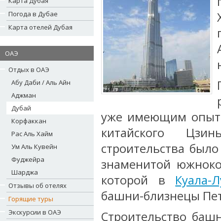
Карта Дубая
Погода в Дубае
Карта отелей Дубая
ОАЭ
Отдых в ОАЭ
Абу Даби / Аль Айн
Аджман
Дубай
уже имеющим опыт 
Корфаккан
китайского Цзи
Рас Аль Хайм
строительства было
Ум Аль Кувейн
Фуджейра
знаменитой южноко
Шарджа
которой в
Куала-
Отзывы об отелях
башни-близнецы Пет
Горящие туры
Экскурсии в ОАЭ
Строительство башн