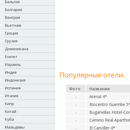
Бельгия
Болгария
Венгрия
Вьетнам
Греция
Грузия
Доминикана
Египет
Израиль
Индия
Популярные отели.
Индонезия
Испания
Фото
Название
Италия
Arenal 4*
-
Кипр
Biocentro Guembe 5
-
Китай
Buganvillas Hotel-C
-
Куба
Camino Real Aparthot
-
Мальдивы
El Canciller 4*
-