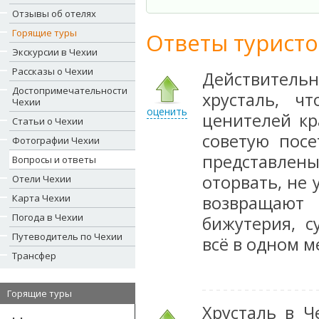
Отзывы об отелях
Горящие туры
Ответы туристо
Экскурсии в Чехии
Рассказы о Чехии
Действител
Достопримечательности
хрусталь, ч
Чехии
оценить
ценителей кр
Статьи о Чехии
советую пос
Фотографии Чехии
представлен
Вопросы и ответы
оторвать, не 
Отели Чехии
Карта Чехии
возвращают 
Погода в Чехии
бижутерия, с
Путеводитель по Чехии
всё в одном м
Трансфер
Горящие туры
Хрусталь в Ч