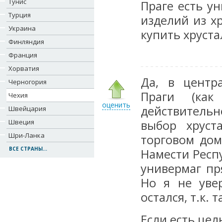
Тунис
Праге есть у
Турция
изделий из х
Украина
купить хруста
Финляндия
Франция
Хорватия
Да, в центр
Черногория
Праги (как
Чехия
оценить
действитель
Швейцария
Швеция
выбор хруст
Шри-Ланка
торговом дом
ВСЕ СТРАНЫ...
Намести Респ
универмаг пр
Но я не уве
остался, т.к.
Если есть це