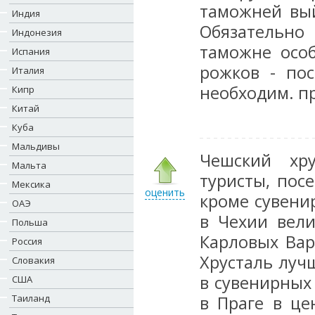
таможней вый
Индия
Обязательно 
Индонезия
таможне особ
Испания
рожков - пос
Италия
необходим. п
Кипр
Китай
Куба
Мальдивы
Чешский хру
Мальта
туристы, пос
Мексика
оценить
кроме сувени
ОАЭ
в Чехии вели
Польша
Карловых Вар
Россия
Хрусталь луч
Словакия
в сувенирных
США
Таиланд
в Праге в це