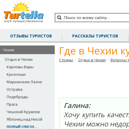
ОТЗЫВЫ ТУРИСТОВ
РАССКАЗЫ ТУРИСТОВ
Где в Чехии к
Чехия
Отдых в Чехии
/
/
Страны
Отдых в Чехии
Вопросы 
Карловы Вары
Крконоши
Марианские Лазне
Острава
Подебрады
Галина:
Прага
Чешский Крумлов
Хочу купить качес
Яблонец над Нисой
Чехии можно недор
ПОЛНЫЙ СПИСОК...