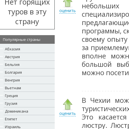
Нет горящих
небольших
туров в эту
оценить
специализи
страну
предлагающ
программы, ск
своему опыту
Популярные страны
за приемлему
Абхазия
вполне можн
Австрия
большой выб
Бельгия
можно посети
Болгария
Венгрия
Вьетнам
Греция
В Чехии мож
Грузия
туристических
Доминикана
оценить
Это касаетс
Египет
люстру. Люстр
Израиль