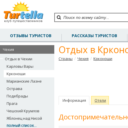
ОТЗЫВЫ ТУРИСТОВ
РАССКАЗЫ ТУРИСТОВ
Отдых в Кркон
Чехия
/
/
Страны
Чехия
Крконоши
Отдых в Чехии
Карловы Вары
Крконоши
Марианские Лазне
Острава
Подебрады
Информация
Отели
Прага
Чешский Крумлов
Достопримечательно
Яблонец над Нисой
ПОЛНЫЙ СПИСОК...