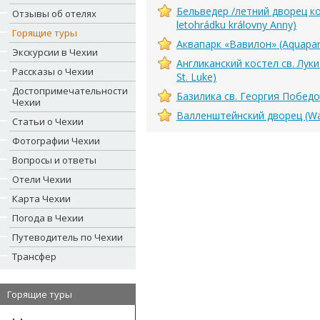
Бельведер /летний дворец к
Отзывы об отелях
letohrádku královny Anny)
Горящие туры
Аквапарк «Вавилон» (Aquapar
Экскурсии в Чехии
Англиканский костел св. Луки 
Рассказы о Чехии
St. Luke)
Достопримечательности
Базилика св. Георгия Победонос
Чехии
Валленштейнский дворец (Wal
Статьи о Чехии
Фотографии Чехии
Вопросы и ответы
Отели Чехии
Карта Чехии
Погода в Чехии
Путеводитель по Чехии
Трансфер
Горящие туры