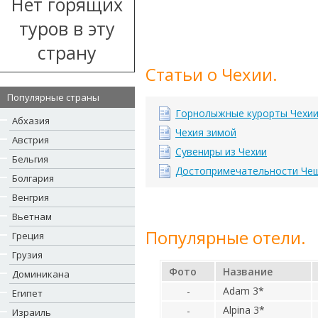
Нет горящих
туров в эту
страну
Статьи о Чехии.
Популярные страны
Горнолыжные курорты Чехи
Абхазия
Чехия зимой
Австрия
Сувениры из Чехии
Бельгия
Достопримечательности Че
Болгария
Венгрия
Вьетнам
Популярные отели.
Греция
Грузия
Фото
Название
Доминикана
Adam 3*
-
Египет
Alpina 3*
-
Израиль