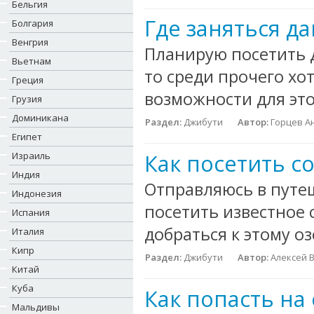
Бельгия
Где заняться д
Болгария
Венгрия
Планирую посетить 
Вьетнам
то среди прочего хо
Греция
возможности для это
Грузия
Доминикана
Раздел:
Джибути
Автор:
Горцев А
Египет
Как посетить с
Израиль
Индия
Отправляюсь в путеш
Индонезия
посетить известное 
Испания
добраться к этому оз
Италия
Кипр
Раздел:
Джибути
Автор:
Алексей 
Китай
Куба
Как попасть на
Мальдивы