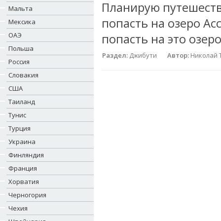
Планирую путешестви
Мальта
попасть на озеро Ас
Мексика
ОАЭ
попасть на это озеро
Польша
Раздел:
Джибути
Автор:
Николай 
Россия
Словакия
США
Таиланд
Тунис
Турция
Украина
Финляндия
Франция
Хорватия
Черногория
Чехия