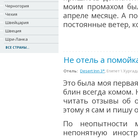
моим промахом был
Черногория
апреле месяце. А по
Чехия
постоянные ветер, ко
Швейцария
Швеция
Шри-Ланка
ВСЕ СТРАНЫ...
Не отель а помойк
Отель:
Desert Inn 3*
, Египет \ Хургад
Это была моя первая
блин всегда комом. 
читать отзывы об 
этому я сам и пишу 
По неопытности м
непонятную иност