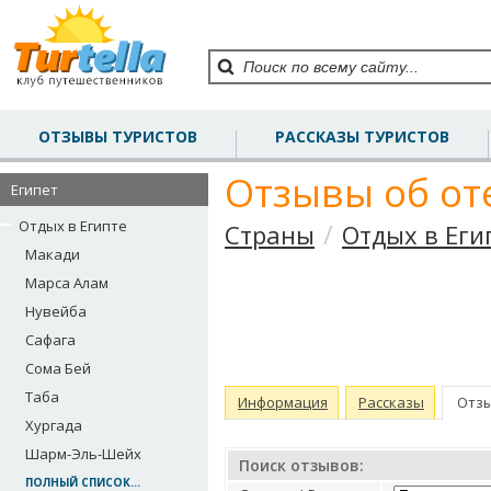
ОТЗЫВЫ ТУРИСТОВ
РАССКАЗЫ ТУРИСТОВ
Отзывы об от
Египет
Отдых в Египте
/
Страны
Отдых в Еги
Макади
Марса Алам
Нувейба
Сафага
Сома Бей
Таба
Информация
Рассказы
Отз
Хургада
Шарм-Эль-Шейх
Поиск отзывов:
ПОЛНЫЙ СПИСОК...