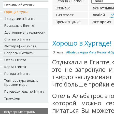
Страна / Регион:
Отзывы об отелях
Отзывы:
все отзывы
Горящие туры
Тип отеля:
любой
5
Экскурсии в Египте
Время отдыха:
все время
Рассказы о Египте
Достопримечательности
Статьи о Египте
Хорошо в Хургаде!
Фотографии Египта
Отель:
Albatros Aqua Vista Resort & S
Вопросы и ответы
Отели Египта
Отдыхали в Египте к
Карта Египта
это не затронуло и
Погода в Египте
твердо заслуживает 
Температура воды в
что больше тройки е
Красном море
Путеводитель по Египту
Отель Альбатрос это
Трансфер
которой можно сво
питаться Вы можете
Популярные страны