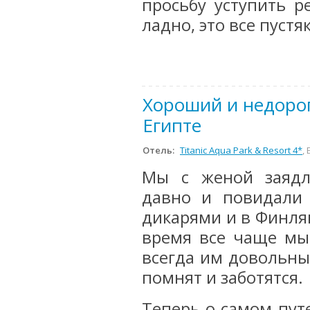
просьбу уступить р
ладно, это все пустяки
Хороший и недорог
Египте
Отель:
Titanic Aqua Park & Resort 4*
,
Мы с женой заядл
давно и повидали
дикарями и в Финля
время все чаще мы 
всегда им довольны
помнят и заботятся.
Теперь о самом пут