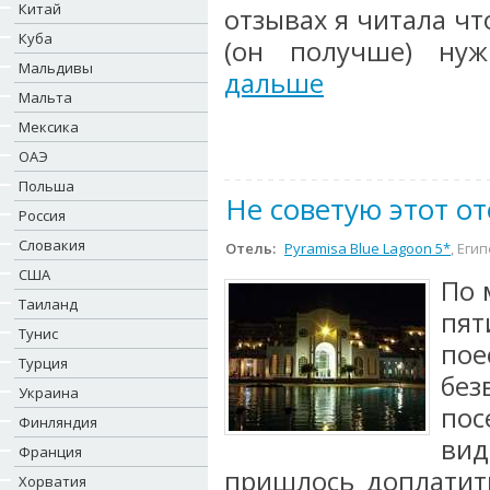
Китай
отзывах я читала чт
Куба
(он получше) нуж
Мальдивы
дальше
Мальта
Мексика
ОАЭ
Польша
Не советую этот о
Россия
Словакия
Отель:
Pyramisa Blue Lagoon 5*
, Еги
США
По 
Таиланд
пят
Тунис
пое
Турция
без
Украина
пос
Финляндия
вид
Франция
пришлось доплатит
Хорватия