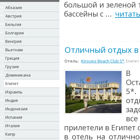
большой и зеленой 
Абхазия
бассейны с ...
читат
Австрия
Бельгия
Болгария
Венгрия
Отличный отдых 
Вьетнам
Греция
Отель:
Kiroseiz Beach Club 5*
, Египе
Грузия
В 
Доминикана
Ост
Египет
5*.
Израиль
от
Индия
зад
Индонезия
все
Испания
прилетели в Египет 
Италия
Кипр
в отель на отлично