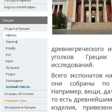
Погода в Афинах
Карта отелей Афин
Греция
Отдых в Греции
Афины
Закинф
древнегреческого и
Корфу
Кос
уголков Греции
Крит
исследований.
Лутраки
Всего экспонатов н
Родос
Халкидики
они собраны по 
ПОЛНЫЙ СПИСОК...
Например, вещи, да
Отзывы об отелях
то есть древнейшим
Горящие туры
изделия, привез
Экскурсии в Греции