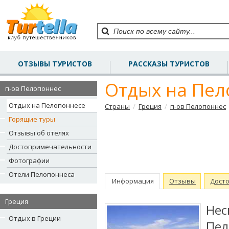
ОТЗЫВЫ ТУРИСТОВ
РАССКАЗЫ ТУРИСТОВ
Отдых на Пел
п-ов Пелопоннес
Отдых на Пелопоннесе
/
/
Страны
Греция
п-ов Пелопоннес
Горящие туры
Отзывы об отелях
Достопримечательности
Фотографии
Отели Пелопоннеса
Информация
Отзывы
Дост
Греция
Нес
Отдых в Греции
Пе