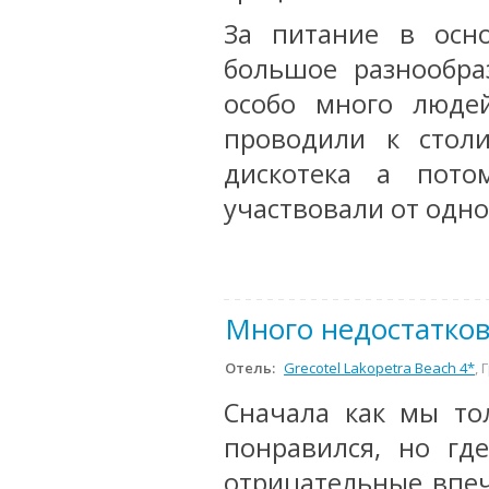
За питание в осн
большое разнообра
особо много люде
проводили к стол
дискотека а пот
участвовали от одно
Много недостатко
Отель:
Grecotel Lakopetra Beach 4*
,
Сначала как мы то
понравился, но гд
отрицательные впеч