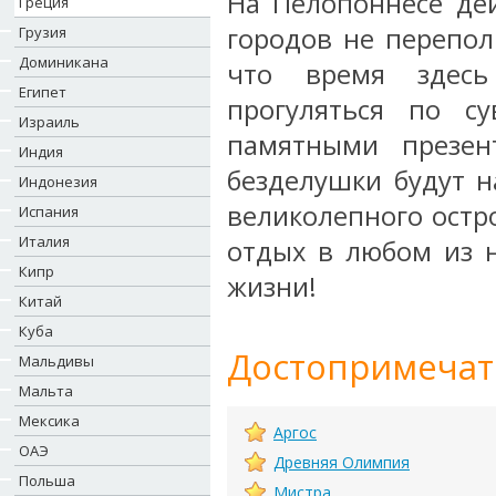
На Пелопоннесе дей
Греция
городов не перепол
Грузия
Доминикана
что время здесь
Египет
прогуляться по с
Израиль
памятными презен
Индия
безделушки будут н
Индонезия
великолепного остр
Испания
Италия
отдых в любом из 
Кипр
жизни!
Китай
Куба
Достопримечат
Мальдивы
Мальта
Мексика
Аргос
ОАЭ
Древняя Олимпия
Польша
Мистра