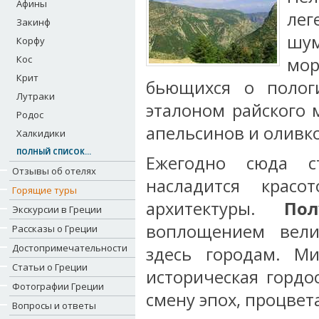
Афины
лег
Закинф
шум
Корфу
Кос
мо
Крит
бьющихся о пологи
Лутраки
эталоном райского м
Родос
апельсинов и оливк
Халкидики
ПОЛНЫЙ СПИСОК...
Ежегодно сюда с
Отзывы об отелях
насладится красо
Горящие туры
архитектуры.
Пол
Экскурсии в Греции
воплощением вели
Рассказы о Греции
Достопримечательности
здесь городам. Ми
Статьи о Греции
историческая гордо
Фотографии Греции
смену эпох, процвет
Вопросы и ответы