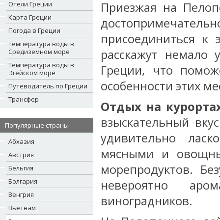
Отели Греции
Приезжая на Пелоп
Карта Греции
достопримечатель
Погода в Греции
присоединиться к э
Температура воды в
расскажут немало 
Средиземном море
Температура воды в
Греции, что помож
Эгейском море
особенности этих ме
Путеводитель по Греции
Трансфер
Отдых на курорта
взыскательный вкус
Популярные страны
удивительно ласк
Абхазия
мясными и овощны
Австрия
морепродуктов. Бе
Бельгия
Болгария
невероятно ар
Венгрия
виноградников.
Вьетнам