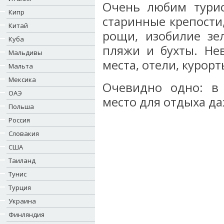
Очень любим турис
Кипр
старинные крепости
Китай
рощи, изобилие зе
Куба
пляжи и бухты. Не
Мальдивы
места, отели, курорт
Мальта
Мексика
Очевидно одно: в 
ОАЭ
место для отдыха д
Польша
Россия
Словакия
США
Таиланд
Тунис
Турция
Украина
Финляндия