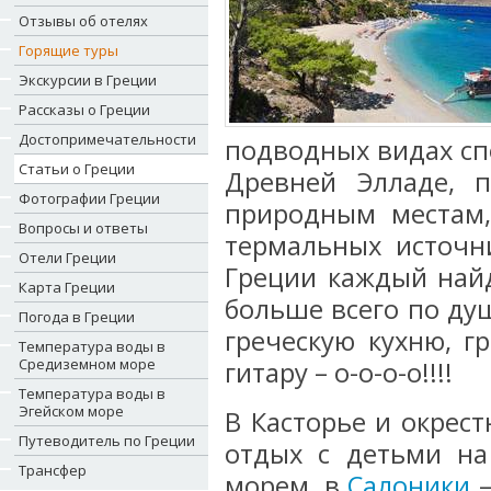
Отзывы об отелях
Горящие туры
Экскурсии в Греции
Рассказы о Греции
Достопримечательности
подводных видах спо
Статьи о Греции
Древней Элладе, 
Фотографии Греции
природным местам,
Вопросы и ответы
термальных источн
Отели Греции
Греции каждый найд
Карта Греции
больше всего по душ
Погода в Греции
греческую кухню, г
Температура воды в
Средиземном море
гитару – о-о-о-о!!!!
Температура воды в
Эгейском море
В Касторье и окрест
Путеводитель по Греции
отдых с детьми н
Трансфер
морем, в
Салоники
–