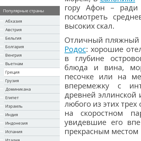
гору Афон – ради
Популярные страны
посмотреть средн
Абхазия
высоких скал.
Австрия
Отличный пляжный о
Бельгия
Болгария
Родос
: хорошие оте
Венгрия
в глубине острово
Вьетнам
блюда и вина, мор
Греция
песочке или на ме
Грузия
вперемежку с ин
Доминикана
древней эллинской и
Египет
любого из этих трех
Израиль
на скоростном п
Индия
увидевшие его впе
Индонезия
прекрасным местом н
Испания
Италия