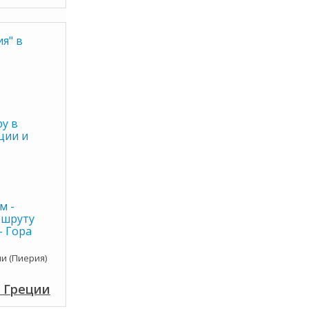
я" в
ру в
ции и
м -
ршруту
- Гора
и (Пиерия)
о Греции