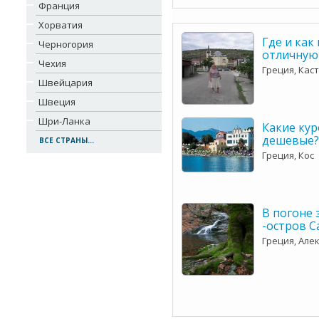
Франция
Хорватия
Где и как
Черногория
отличную
Чехия
Греция, Кас
Швейцария
Швеция
Шри-Ланка
Какие ку
дешевые?
ВСЕ СТРАНЫ...
Греция, Кос
В погоне 
-остров 
Греция, Але