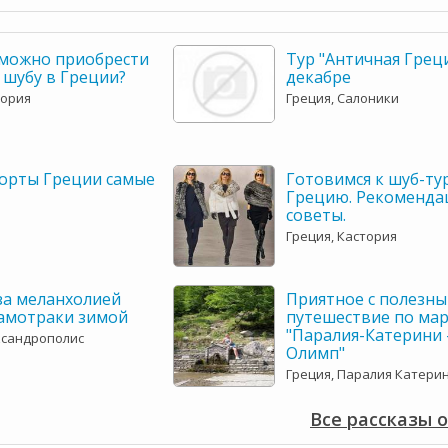
 можно приобрести
Тур "Античная Греци
 шубу в Греции?
декабре
тория
Греция, Салоники
рорты Греции самые
Готовимся к шуб-ту
Грецию. Рекоменда
советы.
Греция, Кастория
за меланхолией
Приятное с полезны
Самотраки зимой
путешествие по ма
"Паралия-Катерини 
ксандрополис
Олимп"
Греция, Паралия Катерин
Все рассказы 