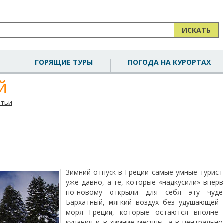
ИСКАТЬ
ГОРЯЩИЕ ТУРЫ
ПОГОДА НА КУРОРТАХ
й
атьи
Зимний отпуск в Греции самые умные турист
уже давно, а те, которые «надкусили» вперв
по-новому открыли для себя эту чудес
Бархатный, мягкий воздух без удушающей 
моря Греции, которые остаются вполне
купания и в зимние месяцы, а в центральн