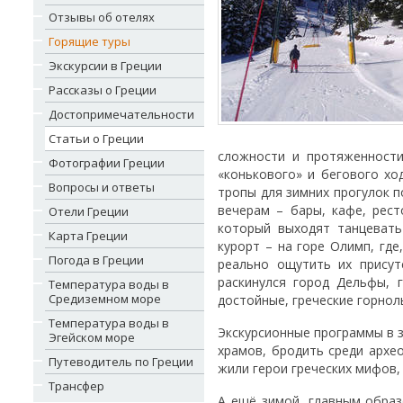
Отзывы об отелях
Горящие туры
Экскурсии в Греции
Рассказы о Греции
Достопримечательности
Статьи о Греции
сложности и протяженности
Фотографии Греции
«конькового» и бегового ход
Вопросы и ответы
тропы для зимних прогулок 
вечерам – бары, кафе, рест
Отели Греции
который выходят танцевать
Карта Греции
курорт – на горе Олимп, где
Погода в Греции
реально ощутить их присут
раскинулся город Дельфы, 
Температура воды в
Средиземном море
достойные, греческие горно
Температура воды в
Экскурсионные программы в 
Эгейском море
храмов, бродить среди архео
Путеводитель по Греции
жили герои греческих мифов, 
Трансфер
А ещё зимой, главным образ