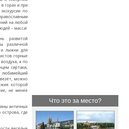
 в горах и при
 экскурсии по
равославным
ений на любой
юдей – масса!
нь развитой
сы различной
 и лыжни для
ристов горные
воздуха, а по
нцем сиртаки,
, любимейший
овезёт, можно
ожия которой
гие, не менее
Что это за место?
уины античных
 острова, где
ности весёлые