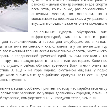
районах – целый спектр зимних видов спорта
всём этом, конечно же, разнообразнейшие
античным местам, по островам, по п
монастырям на вершинах скал, а уж развлеч
вкус для молодых и даже не очень молодых л
Горнолыжные курорты обустроены оче
инфраструктурой, там есть всё: и трас
 для горнолыжников, и трассы для сноубордистов, и катки,
а, и катание на санках, и скалолазание, и утоптанные для ту
по заснеженным горным лесам немыслимой красоты, чистейшего 
ораны с традиционной греческой едой, винами, песнями и та
 в круг все находящиеся в таверне или ресторане. Конечно
, по слухам, и сейчас обитают греческие Боги, и если очень п
ствие. А ещё – на горе Парнас, окутанной мифами, у подн
где жили знаменитые дельфийские оракулы. Хотя есть и дру
лыжные курорты.
зимние месяцы особенно приятны, потому что карабкаться на р
логических раскопок, по улицам древнейших городов, плыть на
безусловно, комфортнее в 18-20 градусов тепла, чем в 40.
ом, в феврале, в Греции проходят рождённые в далёкой древ