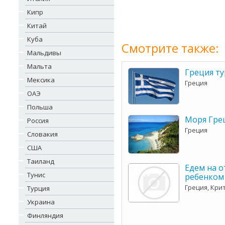
Кипр
Китай
Куба
Смотрите также:
Мальдивы
Мальта
Греция ту
Мексика
Греция
ОАЭ
Польша
Моря Гре
Россия
Греция
Словакия
США
Таиланд
Едем на о
Тунис
ребенком
Греция, Кри
Турция
Украина
Финляндия