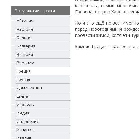
карнавалы, самые многочисл
Популярные страны
Гревена, остров Хиос, легенд
Абхазия
Но и это ещё не всё! Именн
перед новогодними и рождес
Австрия
провести зимой, хотя эти тур
Бельгия
Болгария
Зимняя Греция – настоящая с
Венгрия
Вьетнам
Греция
Грузия
Доминикана
Египет
Израиль
Индия
Индонезия
Испания
Италия