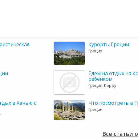
ристическая
Курорты Греции
Греция
ции
Едем на отдых на Ко
ребенком
Греция, Корфу
тдых в Ханью с
Что посмотреть в 
Греция
т
Все статьи 