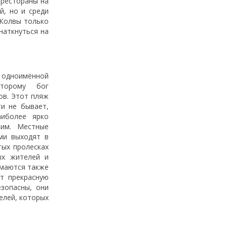
 рестораны на
й, но и среди
 Колвы только
наткнуться на
 одноимённой
оторому бог
ов. Этот пляж
ти не бывает,
иболее ярко
лим. Местные
ми выходят в
тых пролесках
ых жителей и
имаются также
т прекрасную
зопасны, они
елей, которых