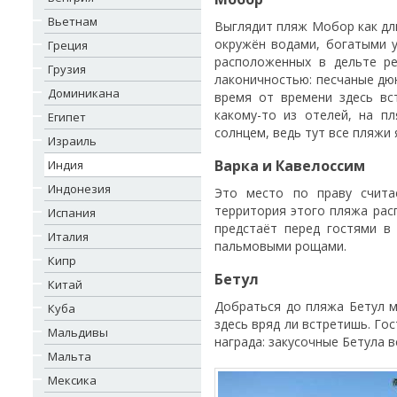
Вьетнам
Выглядит пляж Мобор как дл
окружён водами, богатыми 
Греция
расположенных в дельте ре
Грузия
лаконичностью: песчаные дю
Доминикана
время от времени здесь вс
какому-то из отелей, на 
Египет
солнцем, ведь тут все пляжи 
Израиль
Варка и Кавелоссим
Индия
Индонезия
Это место по праву счита
территория этого пляжа рас
Испания
предстаёт перед гостями в
Италия
пальмовыми рощами.
Кипр
Бетул
Китай
Добраться до пляжа Бетул м
Куба
здесь вряд ли встретишь. Го
Мальдивы
награда: закусочные Бетула 
Мальта
Мексика