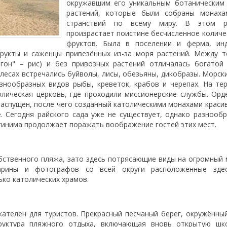
окружавшим его уникальным ботаническим 
растений, которые были собраны монах
странствий по всему миру. В этом р
произрастает поистине бесчисленное количе
фруктов. Была в поселении и ферма, ин
рукты и саженцы привезённых из-за моря растений. Между т
нгон" – рис) и без привозных растений отличалась богатой
лесах встречались буйволы, лисы, обезьяны, дикобразы. Морск
знообразных видов рыбы, креветок, крабов и черепах. На те
олическая церковь, где проходили миссионерские службы. Орд
 распущен, после чего созданный католическими монахами краси
е. Сегодня райского сада уже не существует, однако разнооб
гинима продолжает поражать воображение гостей этих мест.
бственного пляжа, зато здесь потрясающие виды на огромный 
арины и фотографов со всей округи расположенные зде
ько католических храмов.
ателен для туристов. Прекрасный песчаный берег, окружённ
руктура пляжного отдыха, включающая вновь открытую шко