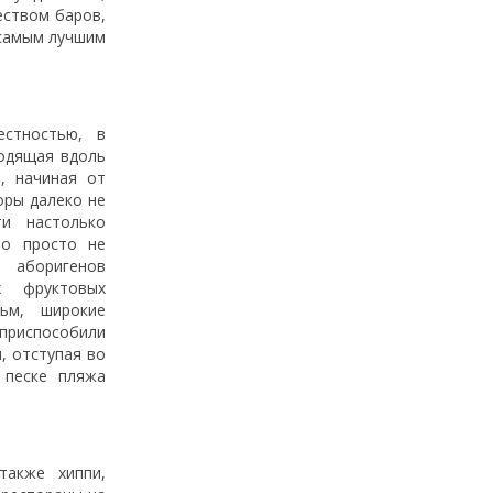
еством баров,
 самым лучшим
стностью, в
ходящая вдоль
, начиная от
оры далеко не
ти настолько
то просто не
 аборигенов
х фруктовых
ьм, широкие
 приспособили
, отступая во
 песке пляжа
также хиппи,