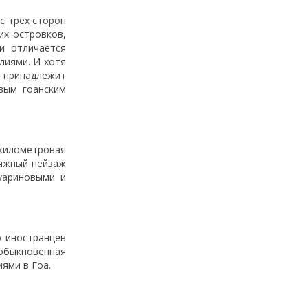
с трёх сторон
х островков,
и отличается
лиями. И хотя
 принадлежит
вым гоанским
километровая
ляжный пейзаж
уариновыми и
о иностранцев
еобыкновенная
ями в Гоа.