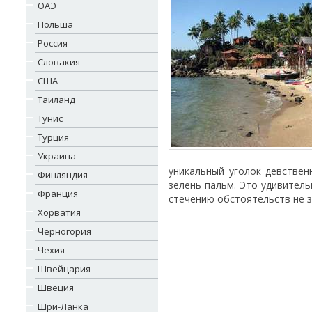
ОАЭ
Польша
Россия
Словакия
США
Таиланд
Тунис
Турция
Украина
уникальный уголок девствен
Финляндия
зелень пальм. Это удивител
Франция
стечению обстоятельств не 
Хорватия
Черногория
Чехия
Швейцария
Швеция
Шри-Ланка