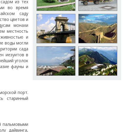
садом из тех
ами во время
айском саду
ство цветов и
дусам монахи
ем местность
 живностью и
ие воды могли
рритории сада
ен иезуитов в
вейший уголок
разие фауны и
морской порт.
сь старинный
ый пальмовыми
лу дайвинга,