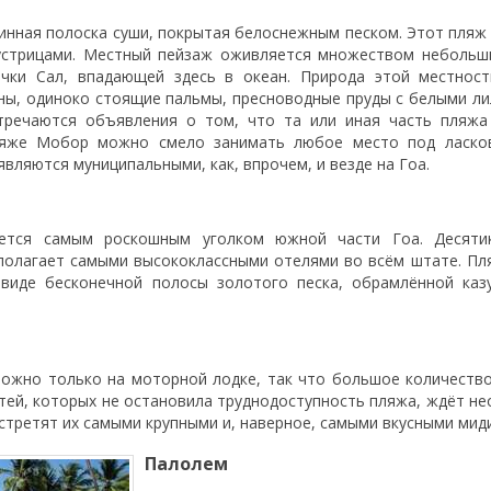
инная полоска суши, покрытая белоснежным песком. Этот пляж 
устрицами. Местный пейзаж оживляется множеством небольши
чки Сал, впадающей здесь в океан. Природа этой местност
ны, одиноко стоящие пальмы, пресноводные пруды с белыми ли
тречаются объявления о том, что та или иная часть пляжа
пляже Мобор можно смело занимать любое место под ласко
являются муниципальными, как, впрочем, и везде на Гоа.
ется самым роскошным уголком южной части Гоа. Десяти
полагает самыми высококлассными отелями во всём штате. П
 виде бесконечной полосы золотого песка, обрамлённой каз
ожно только на моторной лодке, так что большое количеств
стей, которых не остановила труднодоступность пляжа, ждёт н
встретят их самыми крупными и, наверное, самыми вкусными миди
Палолем