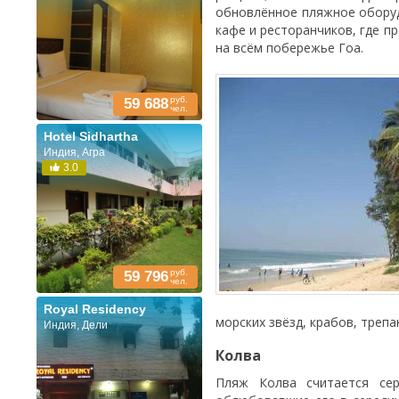
обновлённое пляжное оборуд
кафе и ресторанчиков, где п
на всём побережье Гоа.
руб.
59 688
чел.
Hotel Sidhartha
Индия, Агра
3.0
руб.
59 796
чел.
Royal Residency
морских звёзд, крабов, трепа
Индия, Дели
Колва
Пляж Колва считается сер