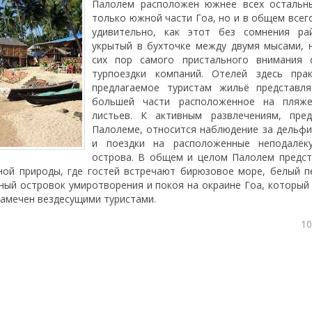
Палолем расположен южнее всех остальн
только южной части Гоа, но и в общем всег
удивительно, как этот без сомнения рай
укрытый в бухточке между двумя мысами, 
сих пор самого пристального внимания 
турпоездки компаний. Отелей здесь прак
предлагаемое туристам жильё представл
большей части расположенное на пляже
листьев. К активным развлечениям, пре
Палолеме, относится наблюдение за дельф
и поездки на расположенные неподалёк
острова. В общем и целом Палолем предст
ной природы, где гостей встречают бирюзовое море, белый п
ьный островок умиротворения и покоя на окраине Гоа, который
замечен вездесущими туристами.
10