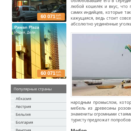
облюбовавшие его в середин
любой кошелёк и вкус, что 
самих индийцев, которые та
руб.
60 071
кажущаяся, ведь стоит совс
чел.
абсолютно уединённые уголк
Pawan Plaza
Индия, Дели
руб.
60 071
чел.
Популярные страны
Абхазия
народным промыслом, котор
Австрия
мебель из древесины розов
знамениты огромными стаями
Бельгия
туристу предложат попробов
Болгария
Венгрия
Мобор