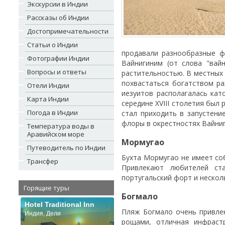
Экскурсии в Индии
Рассказы об Индии
Достопримечательности
Статьи о Индии
продавали разнообразные ф
Фотографии Индии
Вайнигиним (от слова "вай
Вопросы и ответы
растительностью. В местных 
похвастаться богатством ра
Отели Индии
иезуитов располагалась кат
Карта Индии
середине XVIII столетия был
Погода в Индии
стал приходить в запустени
флоры в окрестностях Вайни
Температура воды в
Аравийском море
Мормугао
Путеводитель по Индии
Бухта Мормугао не имеет со
Трансфер
Привлекают любителей ст
португальский форт и нескол
Горящие туры
Богмало
Hotel Traditional Inn
Пляж Богмало очень привлек
Индия, Дели
рощами, отличная инфраст