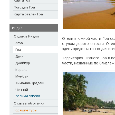
Карта Гоа
Погода в Гоа
Карта отелей Гоа
Индия
Отдых в Индии
Отели в южной части Гоа ск
Агра
стулом дорогого гостя. Оте
здесь предостаточно для все
Гоа
Дели
Территория Южного Гоа в по
Джайпур
части, названные по близле
Керала
Мумбаи
Химачал-Прадеш
Ченнай
ПОЛНЫЙ СПИСОК...
Отзывы об отелях
Горящие туры