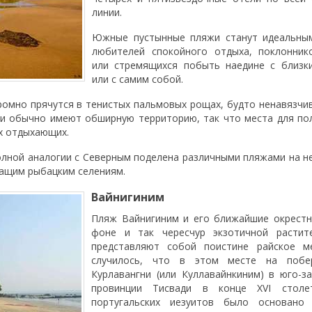
линии.
Южные пустынные пляжи станут идеальны
любителей спокойного отдыха, поклонник
или стремящихся побыть наедине с близк
или с самим собой.
ромно прячутся в тенистых пальмовых рощах, будто ненавязчи
ли обычно имеют обширную территорию, так что места для по
х отдыхающих.
лной аналогии с Северным поделена различными пляжами на н
жащим рыбацким селениям.
Вайнигиним
Пляж Вайнигиним и его ближайшие окрестн
фоне и так чересчур экзотичной растит
представляют собой поистине райское м
случилось, что в этом месте на побе
Курлавангни (или Куллавайнкиним) в юго-з
провинции Тисвади в конце XVI столе
португальских иезуитов было основано