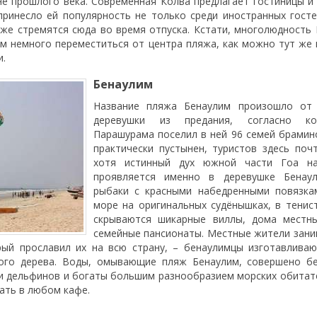
е прошлого века. Современная Колва предлагает гостиницы и
принесло ей популярность не только среди иностранных госте
кже стремятся сюда во время отпуска. Кстати, многолюдность
ем немного переместиться от центра пляжа, как можно тут же 
и.
Бенаулим
Название пляжа Бенаулим произошло от
деревушки из предания, согласно к
Парашурама поселил в ней 96 семей брамин
практически пустынен, туристов здесь поч
хотя истинный дух южной части Гоа на
проявляется именно в деревушке Бенау
рыбаки с красными набедренными повязка
море на оригинальных судёнышках, в тенис
скрываются шикарные виллы, дома местн
семейные пансионаты. Местные жители зан
ый прославил их на всю страну, – бенаулимцы изготавливаю
ого дерева. Воды, омывающие пляж Бенаулим, совершено бе
 дельфинов и богаты большим разнообразием морских обитат
ать в любом кафе.