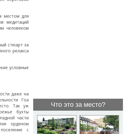
м местом для
ов медитаций
им человеком
вый стюарт за
лного релакса
екие условные
ости даже на
ельности Гоа
Что это за место?
есто. Так уж
режье бухты
ападной части
тия орденом
 поселение с