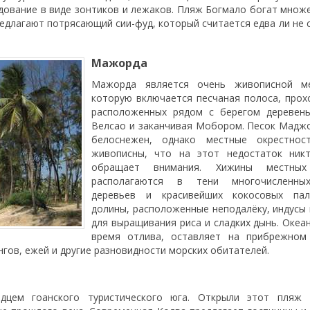
ование в виде зонтиков и лежаков. Пляж Богмало богат множ
редлагают потрясающий сии-фуд, который считается едва ли не
Мажорда
Мажорда является очень живописной ме
которую включается песчаная полоса, про
расположенных рядом с берегом деревень
Велсао и заканчивая Мобором. Песок Мадж
белоснежен, однако местные окрестнос
живописны, что на этот недостаток ник
обращает внимания. Хижины местных
располагаются в тени многочисленны
деревьев и красивейших кокосовых пал
долины, расположенные неподалёку, индусы
для выращивания риса и сладких дынь. Океан
время отлива, оставляет на прибрежном
нгов, ежей и другие разновидности морских обитателей.
дцем гоанского туристического юга. Открыли этот пляж 