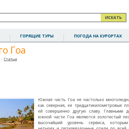
ИСКАТЬ
ГОРЯЩИЕ ТУРЫ
ПОГОДА НА КУРОРТАХ
о Гоа
/
Статьи
Южная часть Гоа не настолько многолюдна
как северная, ее тридцатикилометровые п
ей совершенно другую славу. Главными д
южной части Гоа являются золотистый пес
высочайший уровень сервиса, которым
четырёх и пятизвёздочные отели по всей 