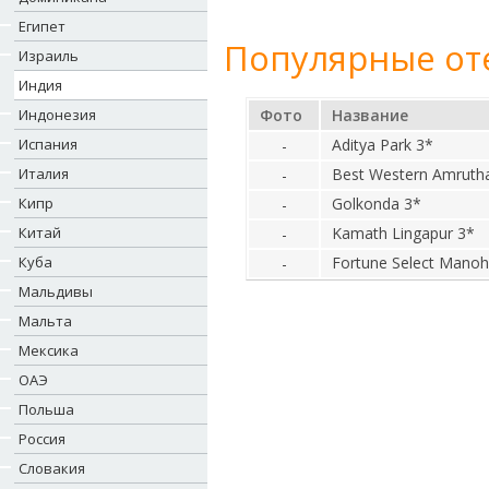
Египет
Популярные от
Израиль
Индия
Индонезия
Фото
Название
Испания
Aditya Park 3*
-
Италия
Best Western Amrutha
-
Кипр
Golkonda 3*
-
Китай
Kamath Lingapur 3*
-
Куба
Fortune Select Manoh
-
Мальдивы
Мальта
Мексика
ОАЭ
Польша
Россия
Словакия