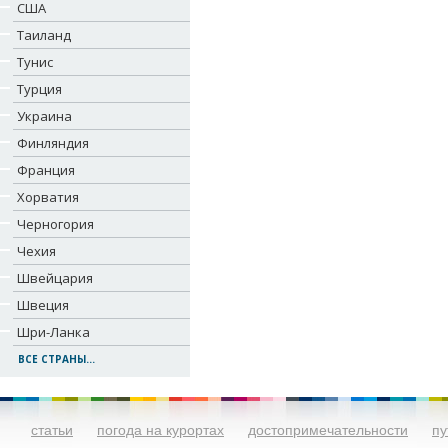
США
Таиланд
Тунис
Турция
Украина
Финляндия
Франция
Хорватия
Черногория
Чехия
Швейцария
Швеция
Шри-Ланка
ВСЕ СТРАНЫ...
статьи
погода на курортах
достопримечательности
пу