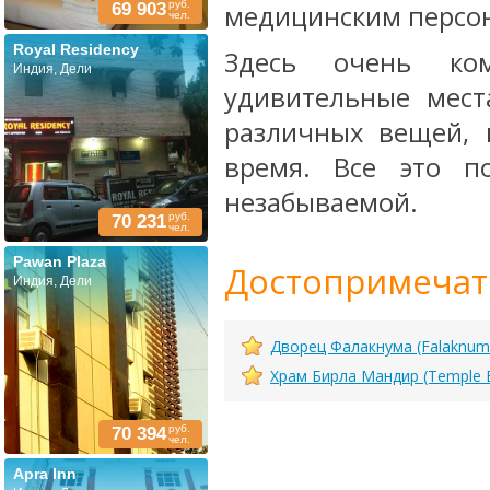
руб.
69 903
медицинским персо
чел.
Royal Residency
Здесь очень ком
Индия, Дели
удивительные мест
различных вещей, 
время. Все это п
незабываемой.
руб.
70 231
чел.
Pawan Plaza
Достопримечат
Индия, Дели
Дворец Фалакнума (Falaknum
Храм Бирла Мандир (Temple B
руб.
70 394
чел.
Apra Inn