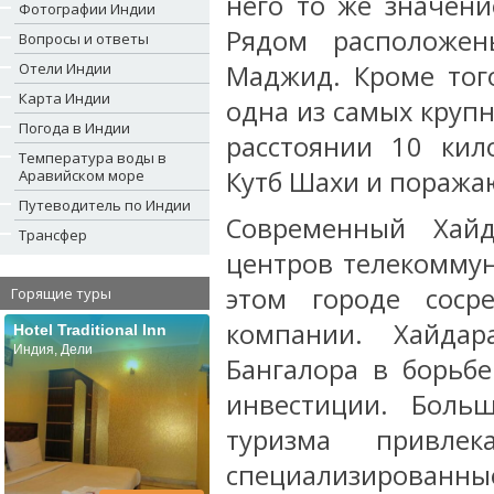
него то же значени
Фотографии Индии
Рядом расположе
Вопросы и ответы
Отели Индии
Маджид. Кроме того
Карта Индии
одна из самых крупн
Погода в Индии
расстоянии 10 кил
Температура воды в
Кутб Шахи и поража
Аравийском море
Путеводитель по Индии
Современный Хай
Трансфер
центров телекомму
этом городе соср
Горящие туры
компании. Хайдар
Hotel Traditional Inn
Индия, Дели
Бангалора в борьбе
инвестиции. Боль
туризма привле
специализированн