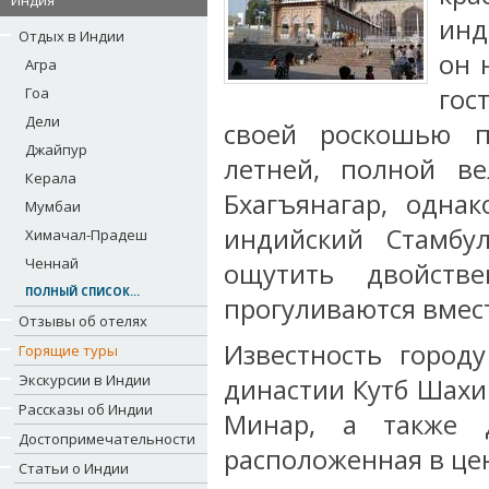
Индия
инд
Отдых в Индии
он 
Агра
го
Гоа
Дели
своей роскошью п
Джайпур
летней, полной ве
Керала
Бхагъянагар, одна
Мумбаи
индийский Стамбу
Химачал-Прадеш
Ченнай
ощутить двойств
ПОЛНЫЙ СПИСОК...
прогуливаются вмес
Отзывы об отелях
Известность город
Горящие туры
Экскурсии в Индии
династии Кутб Шахи
Рассказы об Индии
Минар, а также 
Достопримечательности
расположенная в цен
Статьи о Индии