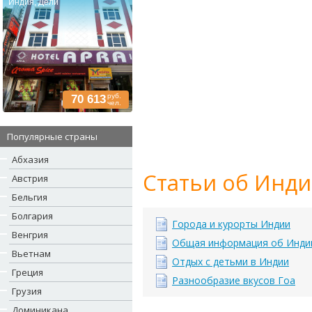
Индия, Дели
руб.
70 613
чел.
Популярные страны
Абхазия
Статьи об Инди
Австрия
Бельгия
Болгария
Города и курорты Индии
Венгрия
Общая информация об Инди
Вьетнам
Отдых с детьми в Индии
Греция
Разнообразие вкусов Гоа
Грузия
Доминикана