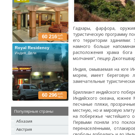
Гадхары, фарфора, оружи
туристическую программу по
руб.
60 216
чел.
его территории зданиями:
намного больше напомина
Royal Residency
расположения храма бога 
Индия, Дели
молчания", пещер Джогешвари
Индия, омываемая на юге Ин
морем, имеет береговую л
замечательные туристически
Бриллиант индийского побер
руб.
60 296
чел.
Индийского океана, южнее 
песчаные пляжи, прозрачны
местную, но и мировую элиту
Популярные страны
на побережье чистейшего о
Абхазия
Первыми поняли это покло
перенаселёнными, отлакиро
Австрия
свободы добрались и до Инди