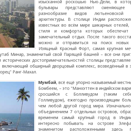
изысканной роскошью Нью-Дели, в кото
бульвары представляют сменяющее 
разнообразие видов лютьеновской 
архитектуры. В столице Индии расположе
известных во всём мире шикарных отелей,
стиля и комфорта которых обеспечат 
замечательный отдых. После такого восст
можно и отправиться на поиск новых в
Изящный Красный Форт, самая крупная ме
утаб Минар, знаменитый свой Парящей башней – все они при
и исторических достопримечательностей столицы представля
, включающий обширный дворцовый комплекс, возведённый в 
орец" Ранг-Махал.
Мумбай
, всё ещё упорно называемый мест
Бомбеем, – это "Манхэттен в индийском вари
сросшийся с Болливудом (таким себ
Голливудом), ежегодно производящим бол
чем любой другой город мира. Изначальн
объединением 7 отдельных островов, обра
временем самый крупный город в Инди
интересно побывать на острове Элефан
знаменитом расположенными здесь 