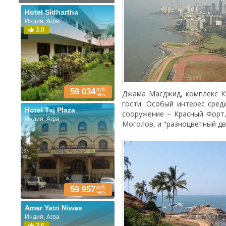
Hotel Sidhartha
Индия, Агра
3.0
руб.
59 034
Джама Масджид, комплекс К
чел.
гости. Особый интерес сред
Hotel Taj Plaza
сооружение – Красный Форт
Индия, Агра
Моголов, и "разноцветный дв
руб.
59 957
чел.
Amar Yatri Niwas
Индия, Агра
3.6