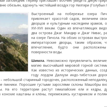
ный заповедник Перияр приглашает воочию увидеть дикую прир
вню обезьян, вдохнуть чистейший воздух гор Нилгири (Голубых г
Выстроенный на побережье озера Пич
привлекает красотой садов, величием сво
дворцов и культурным наследием храмов, 
XVI-XVII векам. Один из впечатляющих вид
два острова Джаг Мандир и Джаг Нивас, р
на озере Пичола. На обоих островах выстр
императорские дворцы, таким образом, ч
впечатление, будто они расположен
поверхности воды.
Шимла.
Невозможно преувеличить величие,
магию высочайшей мировой горной системы
Как известно из исторических данных, соз
году лордом Далхузи индо-тибетская доро
– небольшой старинный городочек, расположенный неподалёк
ие пикники. Поросшие густыми зарослями склоны Машобры вх
ы. На его территории растут гималайские ели и кедры, д
 конские каштаны и клёны, перемежаясь кустарником и поля