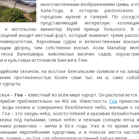
многочисленными изображениями Шивы, и п
Кала-Года, в котором расположено 
городских музеев и галерей. По соседст
представляющий интересную коллекци
я и могольских миниатюр Музей принца Уэльского. В о
сещений входит местный форт, который знаменит тремя расп
 Университетом, Верховным судом и величественным вокзал
ющим дворец, чем собственно вокзал. Холм Малабар явл
песка Валкешвара, живописных висячих садов, зороастри
 и культовых источниклв Банганга-Тэнк.
дийским океаном, на востоке Бенгальским заливом и на запа
инию протяжённостью более семи тыс. км и, само собой
е курорты.
ежья –
Гоа
– известный во всём мире курорт. Он располагается
Мумбая приблизительно на 400 км. Известность
Гоа
принесли
е воды океана и совершенно безоблачное небо, манящие к с
. Гоа – это лазурь неба, золото пляжей и красивая беззаботная
кеана под пальмами, синью небес и нежным солнцем легка и
нники романтики – хиппи в 60-е годы. Уже в то время они
ванными европейскими курортами, и в поисках места насто
и, точнее – до Гоа, где обнаружили истинный рай на земле.