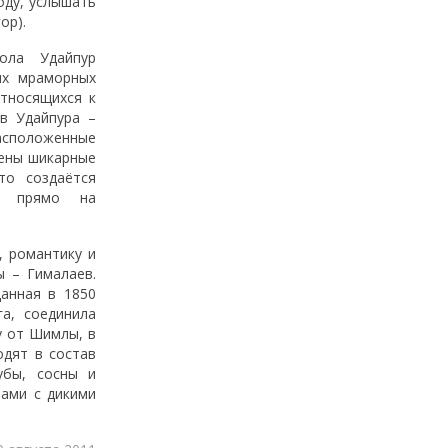
оду, услышать
ор).
ола Удайпур
их мраморных
относящихся к
ов Удайпура –
асположенные
оены шикарные
то создаётся
ы прямо на
 романтику и
 – Гималаев.
данная в 1850
га, соединила
у от Шимлы, в
одят в состав
убы, сосны и
нами с дикими