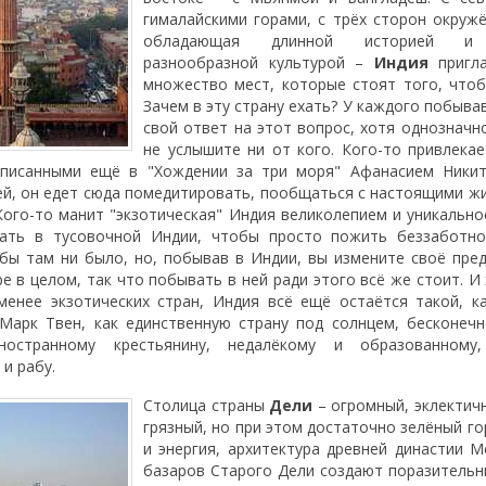
гималайскими горами, с трёх сторон окруж
обладающая длинной историей и 
разнообразной культурой –
Индия
пригла
множество мест, которые стоят того, чтоб
Зачем в эту страну ехать? У каждого побыва
свой ответ на этот вопрос, хотя однозначн
не услышите ни от кого. Кого-то привлекае
описанными ещё в "Хождении за три моря" Афанасием Никит
ей, он едет сюда помедитировать, пообщаться с настоящими ж
 Кого-то манит "экзотическая" Индия великолепием и уникальн
вать в тусовочной Индии, чтобы просто пожить беззаботно
 бы там ни было, но, побывав в Индии, вы измените своё пре
е в целом, так что побывать в ней ради этого всё же стоит. И
менее экзотических стран, Индия всё ещё остаётся такой, к
Марк Твен, как единственную страну под солнцем, бесконеч
остранному крестьянину, недалёкому и образованному
и рабу.
Столица страны
Дели
– огромный, эклектич
грязный, но при этом достаточно зелёный го
и энергия, архитектура древней династии 
базаров Старого Дели создают поразительн