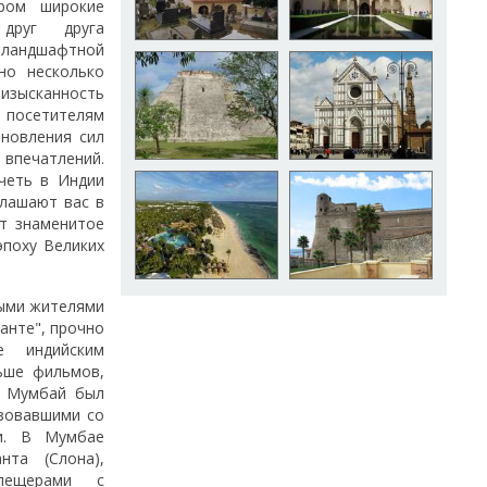
ром широкие
друг друга
ландшафтной
но несколько
 изысканность
посетителям
ановления сил
печатлений.
четь в Индии
глашают вас в
ет знаменитое
эпоху Великих
ными жителями
анте", прочно
е индийским
ьше фильмов,
о Мумбай был
зовавшими со
и. В Мумбае
та (Слона),
пещерами с