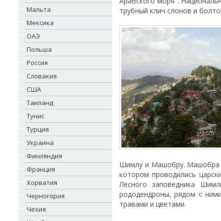
Арабского моря". Националь
Мальта
трубный клич слонов и болто
Мексика
ОАЭ
Польша
Россия
Словакия
США
Таиланд
Тунис
Турция
Украина
Финляндия
Шимлу и Машобру. Машобра 
Франция
котором проводились царск
Хорватия
Лесного заповедника Шимл
рододендроны, рядом с ними
Черногория
травами и цветами.
Чехия