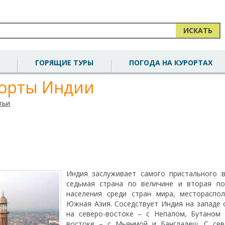
ИСКАТЬ
ГОРЯЩИЕ ТУРЫ
ПОГОДА НА КУРОРТАХ
рорты Индии
тьи
Индия заслуживает самого пристального в
седьмая страна по величине и вторая по
населения среди стран мира, местораспо
Южная Азия. Соседствует Индия на западе 
на северо-востоке – с Непалом, Бутаном
востоке – с Мьянмой и Бангладеш. С сев