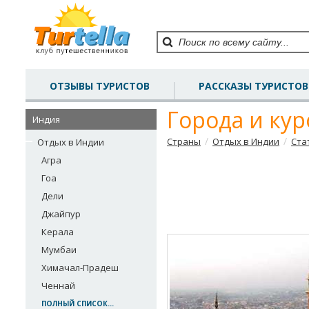
ОТЗЫВЫ ТУРИСТОВ
РАССКАЗЫ ТУРИСТОВ
Города и ку
Индия
/
/
Страны
Отдых в Индии
Ста
Отдых в Индии
Агра
Гоа
Дели
Джайпур
Керала
Мумбаи
Химачал-Прадеш
Ченнай
ПОЛНЫЙ СПИСОК...