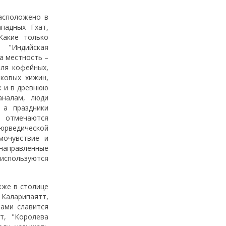
асположено в
падных Гхат,
Какие только
 "Индийская
та местность –
мля кофейных,
иковых хижин,
к и в древнюю
аналам, люди
 а праздники
и отмечаются
юрведической
мочувствие и
 направленные
 используются
кже в столице
 Каларипаятт,
мами славится
т, "Королева