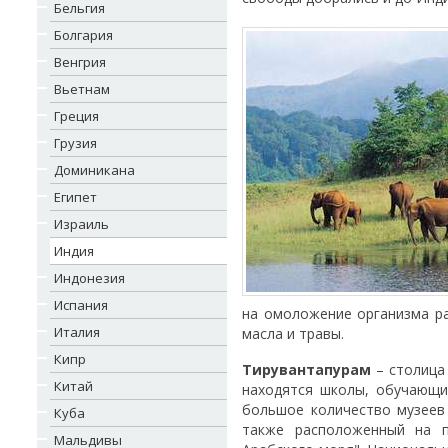
Бельгия
Болгария
Венгрия
Вьетнам
Греция
Грузия
Доминикана
Египет
Израиль
Индия
Индонезия
Испания
на омоложение организма ра
Италия
масла и травы.
Кипр
Тирувантапурам
– столица 
Китай
находятся школы, обучающие
большое количество музеев
Куба
также расположенный на п
Мальдивы