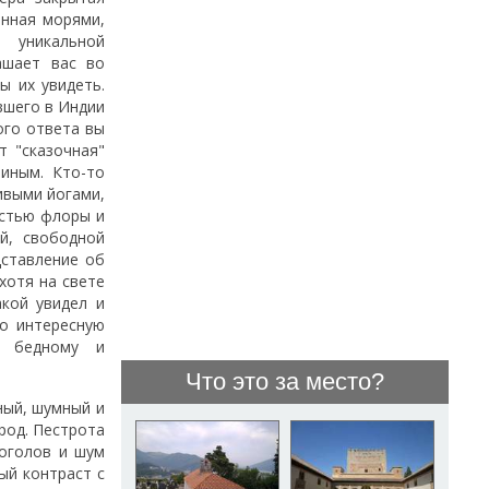
ённая морями,
уникальной
шает вас во
ы их увидеть.
вшего в Индии
ого ответа вы
т "сказочная"
иным. Кто-то
ивыми йогами,
остью флоры и
й, свободной
дставление об
 хотя на свете
акой увидел и
но интересную
, бедному и
Что это за место?
ный, шумный и
род. Пестрота
Моголов и шум
ый контраст с