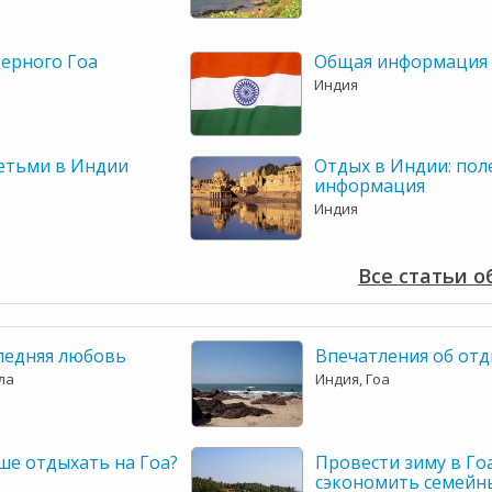
верного Гоа
Общая информация 
Индия
детьми в Индии
Отдых в Индии: пол
информация
Индия
Все статьи 
ледняя любовь
Впечатления об отд
ла
Индия, Гоа
ше отдыхать на Гоа?
Провести зиму в Го
сэкономить семейн