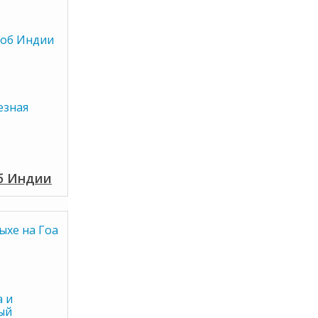
об Индии
езная
об Индии
ыхе на Гоа
а и
ый