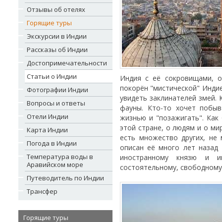
Отзывы об отелях
Горящие туры
Экскурсии в Индии
Рассказы об Индии
Достопримечательности
Статьи о Индии
Индия с её сокровищами, 
покорён "мистической" Инди
Фотографии Индии
увидеть заклинателей змей.
Вопросы и ответы
фауны. Кто-то хочет побы
Отели Индии
жизнью и "позажигать". Как
этой стране, о людям и о мир
Карта Индии
есть множество других, не 
Погода в Индии
описан её много лет назад 
Температура воды в
иностранному князю и ин
Аравийском море
состоятельному, свободному 
Путеводитель по Индии
Трансфер
Горящие туры