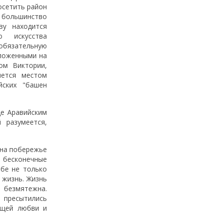
осетить район
большинство
ву находится
ю искусства
бязательную
оложенными на
ом Виктории,
яется местом
йских "башен
де Аравийским
 разумеется,
 на побережье
 бесконечные
ебе не только
 жизнь. Жизнь
 безмятежна.
 пресытились
ящей любви и