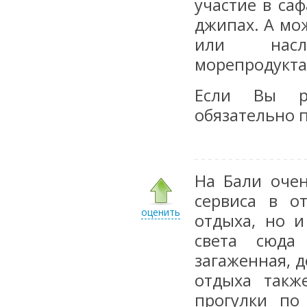
участие в са
джипах. А мо
или насла
морепродукта
Если Вы ра
обязательно п
На Бали оче
сервиса в о
оценить
отдыха, но и
света сюда
загаженная, 
отдыха такж
прогулки по