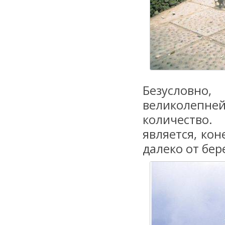
Безусловн
великолепней
количество
является, кон
далеко от бер