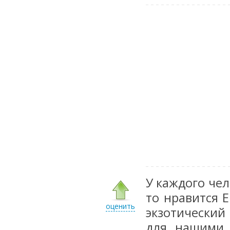
У каждого че
то нравится 
оценить
экзотический
для нашими 