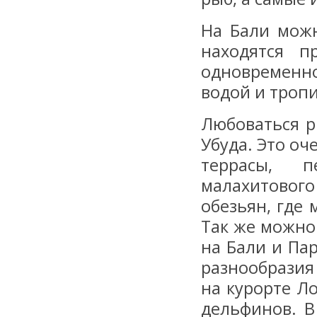
На Бали можн
находятся п
одновременн
водой и троп
Любоваться р
Убуда. Это о
террасы, п
малахитовог
обезьян, где
Так же можно
на Бали и Пар
разнообразия
на курорте Л
дельфинов. В