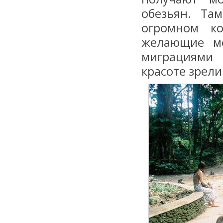
обезьян. Та
огромном ко
желающие мо
миграциями 
красоте зрел