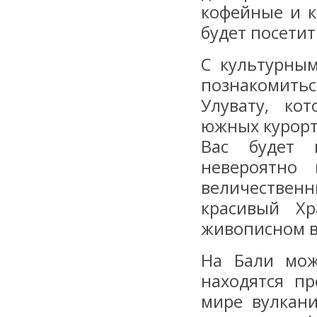
кофейные и к
будет посетит
С культурны
познакомить
Улувату, ко
южных курорт
Вас будет 
невероятно 
величествен
красивый Хр
живописном в
На Бали мож
находятся пр
мире вулкан