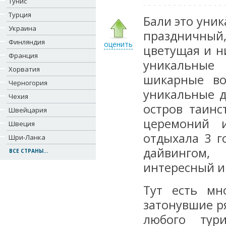
Тунис
Турция
Бали это уник
Украина
праздничный
Финляндия
оценить
цветущая и н
Франция
уникальные
Хорватия
шикарные во
Черногория
уникальные д
Чехия
остров таинс
Швейцария
церемоний 
Швеция
отдыхала 3 г
Шри-Ланка
дайвингом,
ВСЕ СТРАНЫ...
интересный и
Тут есть мн
затонувшие р
любого тур