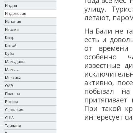
года все мест
Индия
улицу. Тури
Индонезия
летают, паром
Испания
На Бали не т
Италия
Кипр
есть и довол
Китай
от времени 
Куба
особенно ч
Мальдивы
известные д
Мальта
исключительн
Мексика
активно, пос
ОАЭ
побывал на 
Польша
притягивает
Россия
При такой к
Словакия
интересует си
США
Таиланд