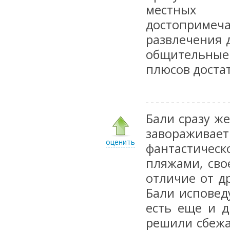
местных 
достопримеч
развлечения 
общительные
плюсов достат
Бали сразу же
завораживае
оценить
фантастичес
пляжами, сво
отличие от д
Бали исповед
есть еще и д
решили сбежа