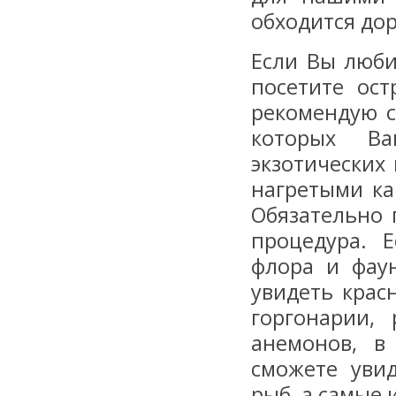
обходится до
Если Вы люби
посетите ост
рекомендую с
которых В
экзотических
нагретыми к
Обязательно 
процедура. 
флора и фау
увидеть крас
горгонарии,
анемонов, в
сможете уви
рыб, а самые 