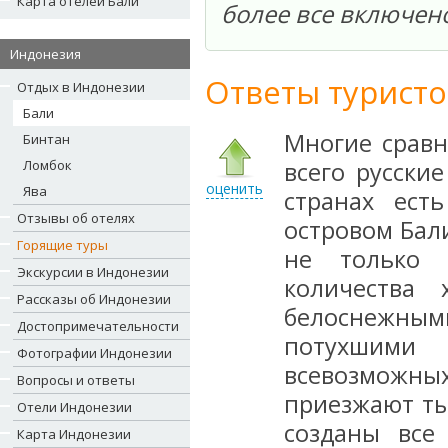
Карта отелей Бали
более все включено
Индонезия
Ответы туристо
Отдых в Индонезии
Бали
Многие сравн
Бинтан
Ломбок
всего русски
оценить
Ява
странах ест
Отзывы об отелях
островом Бал
Горящие туры
не только 
Экскурсии в Индонезии
количества 
Рассказы об Индонезии
белоснежны
Достопримечательности
потухшими 
Фотографии Индонезии
всевозможны
Вопросы и ответы
приезжают ты
Отели Индонезии
созданы все
Карта Индонезии