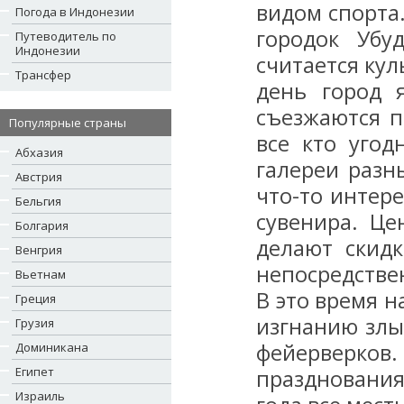
видом спорта
Погода в Индонезии
городок Убу
Путеводитель по
Индонезии
считается ку
Трансфер
день город 
съезжаются п
Популярные страны
все кто уго
Абхазия
галереи разн
Австрия
что-то интер
Бельгия
сувенира. Ц
Болгария
делают скидк
Венгрия
непосредстве
Вьетнам
В это время 
Греция
изгнанию злы
Грузия
фейерверков.
Доминикана
Египет
празднования
Израиль