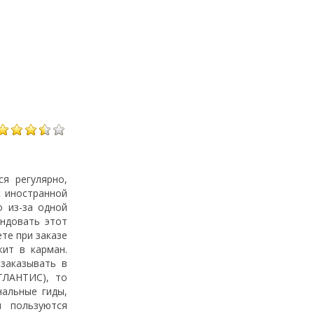
я регулярно,
к иностранной
о из-за одной
ендовать этот
ете при заказе
жит в карман.
 заказывать в
ТЛАНТИС), то
нальные гиды,
и пользуются