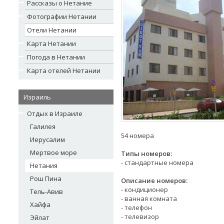
Рассказы о Нетание
Фотографии Нетании
Отели Нетании
Карта Нетании
Погода в Нетании
Карта отелей Нетании
Израиль
Отдых в Израиле
Галилея
54 номера
Иерусалим
Мертвое море
Типы номеров:
- стандартные номера
Нетания
Рош Пина
Описание номеров:
- кондиционер
Тель-Авив
- ванная комната
Хайфа
- телефон
- телевизор
Эйлат