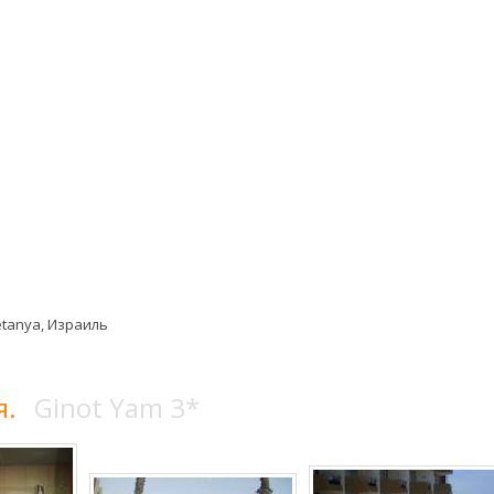
etanya, Израиль
я.
Ginot Yam 3*