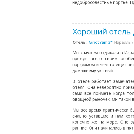
недобросовестные портье. Пр
Хороший отель 
Отель:
Ginot Yam 3*
, Израиль 
Мы с мужем отдыхали в Израи
прежде всего своим особе
парфюмом и чем-то еще сове
домашнему уютный.
В отеле работает замечател
отеля. Она невероятно прив
сами все поймете когда то
овощной рыночек. Он такой 
Мы все время практически бы
сильно уставшие и нам хот
конечно же на море. Оно зд
ранние. Они начинались в пят