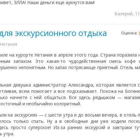
ивет, ЭЛЛА! Наши деньги еще аукнутся вам!
Валерий, 11
для экскурсионного отдыха
Оценка:
\ Нетания
ле на курорте Нетания в апреле этого года. Страна поразила н
нным запахом. Это какая-то чудодейственная смесь кофе 
ршенно непонятным. Но запах потрясающе приятный. Отель ма
ьная девушка администратор Александра, которая является 
етливая, всем помогает и все подсказывает. Похожа на Богин
лько начнете с ней общаться. Все здесь рядышком — магази
восточный и необычайно колоритный.
ли на экскурсиях — с шести утра и до восьми вечера, в отель 
елось только спать. Ну а в свободные дни уже ходили посе
есь просто суперское! Из-за ранних экскурсий и завтраки т
ь утра.