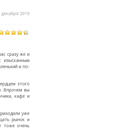
 декабря 2019
ас сразу же и
с изысканным
ленький и по-
сердцем этого
ю. Впрочем вы
нчики, кафе и
приходили уже
щать рынок и
ут тоже очень