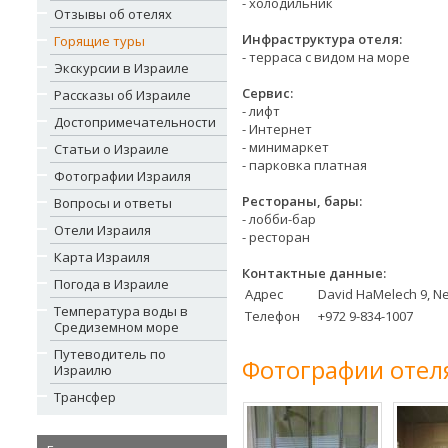
- холодильник
Отзывы об отелях
Инфраструктура отеля:
Горящие туры
- терраса с видом на море
Экскурсии в Израиле
Сервис:
Рассказы об Израиле
- лифт
Достопримечательности
- Интернет
- минимаркет
Статьи о Израиле
- парковка платная
Фотографии Израиля
Рестораны, бары:
Вопросы и ответы
- лобби-бар
Отели Израиля
- ресторан
Карта Израиля
Контактные данные:
Погода в Израиле
Адрес
David HaMelech 9, N
Температура воды в
Телефон
+972 9-834-1007 ‎
Средиземном море
Путеводитель по
Фотографии отел
Израилю
Трансфер