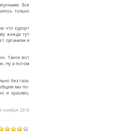
кусными. Все
залось только
ом что курорт
ому жажда тут
ет организм и
но. Такое вот
ю. Ну а потом
ьно без газа.
 общем мы по-
о и красиво,
06 ноября 2018