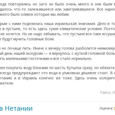
юда повторялись но зато их было очень много и они были в
далось что-то залежавшееся или заветривавшееся. Все наре
 много было оливок которые мы любим.
орым с нами поделилась наша израильская знакомая. Дело в т
 в пустыне, то есть здесь сухие климатические условия. Поэт
не хочется. Но не надо забывать, что пустыня все-таки иссуша
е будут мучить головные боли.
 но почаще пить. Иначе к вечеру голова разболится неимовер
ый день нашей экскурсии — я вернулось с жуткой головной боль
ить маленькими глоточками и все стало нормально.
е покупать воду блоками по шесть бутылок сразу, но обязател
всегда предупреждают что вода в упаковках дешевле стоит. В
танию и в Израиль конечно же тоже. Здесь очень колоритн
жители.
Раиса, 
в Нетании
Оценка: