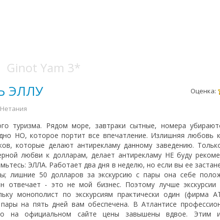
Ginot Yam 3*
Ь ЭЛЛУ
Оценка:
\ Нетания
о туризма. Рядом море, завтраки сытные, номера убираютс
Одно НО, которое портит все впечатление. Излишняя любовь 
ков, которые делают антирекламу данному заведению. Тольк
ерной любви к долларам, делает антирекламу НЕ буду реком
ьтесь: ЭЛЛА. Работает два дня в неделю, но если вы ее застан
ны; лишние 50 долларов за экскурсию с пары она себе поло
ин отвечает - это не мой бизнес. Поэтому лучше экскурсии
льку монополист по экскурсиям практически один (фирма А
 пары на пять дней вам обеспечена. В Атлантисе профессио
 но на официальном сайте цены завышены вдвое. Этим 