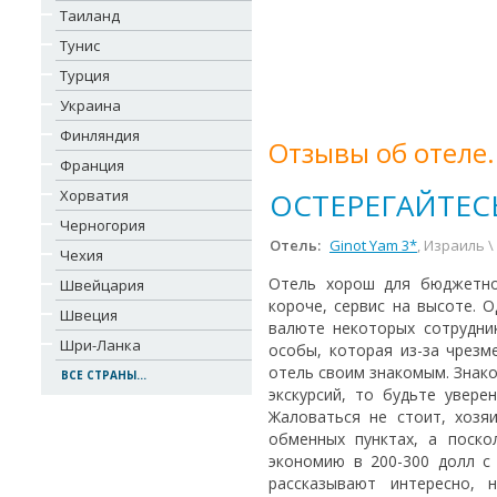
Таиланд
Тунис
Турция
Украина
Финляндия
Отзывы об отеле.
Франция
Хорватия
ОСТЕРЕГАЙТЕС
Черногория
Отель:
Ginot Yam 3*
, Израиль 
Чехия
Отель хорош для бюджетног
Швейцария
короче, сервис на высоте. 
Швеция
валюте некоторых сотрудни
Шри-Ланка
особы, которая из-за чрезм
отель своим знакомым. Знаком
ВСЕ СТРАНЫ...
экскурсий, то будьте увере
Жаловаться не стоит, хозя
обменных пунктах, а поско
экономию в 200-300 долл с
рассказывают интересно,