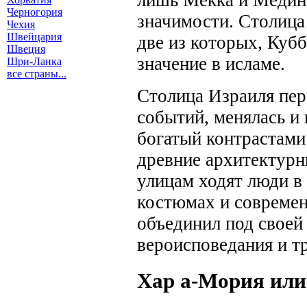
Черногория
значимости. Столица 
Чехия
Швейцария
две из которых, Куб
Швеция
значение в исламе.
Шри-Ланка
все страны...
Столица Израиля пе
событий, менялась и
богатый контрастами 
древние архитектурн
улицам ходят люди в
костюмах и совреме
объединил под своей
вероисповедания и т
Хар а-Мория или