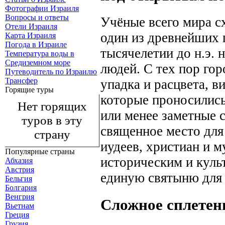
Фотографии Израиля
Вопросы и ответы
Учёные всего мира сх
Отели Израиля
один из древнейших г
Карта Израиля
Погода в Израиле
тысячелетии до н.э. 
Температура воды в
Средиземном море
людей. С тех пор гор
Путеводитель по Израилю
Трансфер
упадка и расцвета, в
Горящие туры
которые проносились
Нет горящих
или менее заметные 
туров в эту
священное место для
страну
иудеев, христиан и 
Популярные страны
историческим и куль
Абхазия
Австрия
единую святыню для
Бельгия
Болгария
Венгрия
Сложное сплетен
Вьетнам
Греция
Грузия