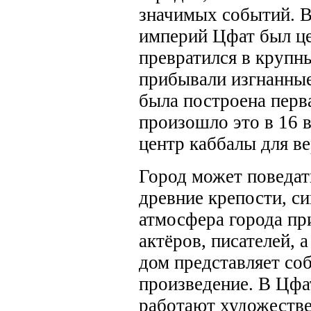
значимых событий. В
империй Цфат был це
превратился в крупн
прибывали изгнанные
была построена перв
произошло это в 16 в
центр каббалы для в
Город может поведать
древние крепости, си
атмосфера города пр
актёров, писателей, 
дом представляет со
произведение. В Цфа
работают художестве