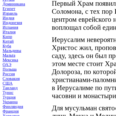
Первый Храм появилс
Доминикана
Египет
Соломона, с тех пор
Израиль
центром еврейского 
Индия
Индонезия
воплощал собой един
Испания
Италия
Кипр
Иерусалим невероятн
Китай
Христос жил, пропов
Куба
Мальдивы
саду, здесь он был п
Мальта
Мексика
этом месте стоит Хра
ОАЭ
Польша
Долороза, по которой
Россия
христианами-паломн
Словакия
США
в Иерусалиме по пут
Таиланд
Тунис
часовни и монастыри
Турция
Украина
Для мусульман свято
Финляндия
Франция
лишь Мекка и Медина
Хорватия