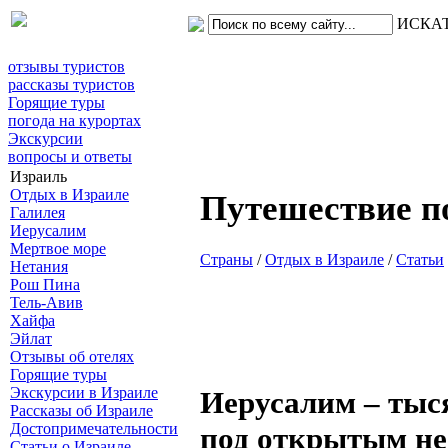
ИСКА
отзывы туристов
рассказы туристов
Горящие туры
погода на курортах
Экскурсии
вопросы и ответы
Израиль
Отдых в Израиле
Путешествие п
Галилея
Иерусалим
Мертвое море
Страны
/
Отдых в Израиле
/
Статьи
Нетания
Рош Пина
Тель-Авив
Хайфа
Эйлат
Отзывы об отелях
Горящие туры
Экскурсии в Израиле
Иерусалим – тыс
Рассказы об Израиле
Достопримечательности
под открытым н
Статьи о Израиле