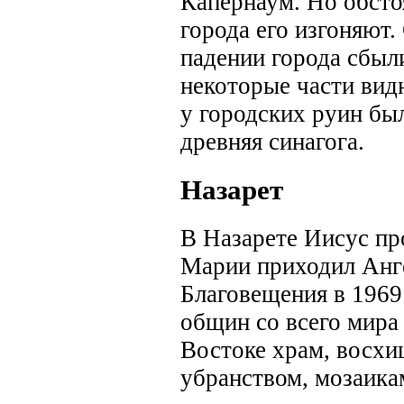
Капернаум. Но обстоя
города его изгоняют.
падении города сбыли
некоторые части видн
у городских руин бы
древняя синагога.
Назарет
В Назарете Иисус про
Марии приходил Анге
Благовещения в 1969
общин со всего мира
Востоке храм, восх
убранством, мозаика