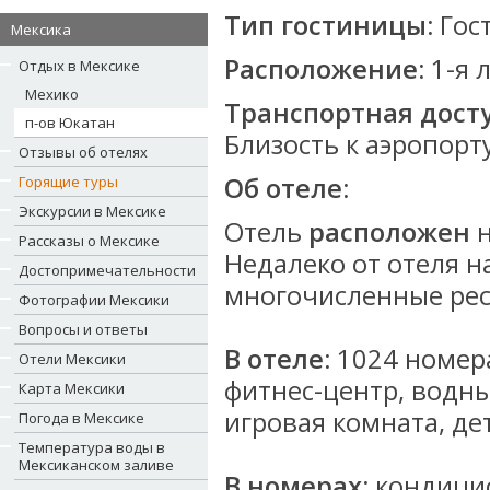
Тип гостиницы:
Гос
Мексика
Расположение:
1-я 
Отдых в Мексике
Мехико
Транспортная досту
п-ов Юкатан
Близость к аэропорту 
Отзывы об отелях
Об отеле:
Горящие туры
Экскурсии в Мексике
Отель
расположен
Рассказы о Мексике
Недалеко от отеля н
Достопримечательности
многочисленные рес
Фотографии Мексики
Вопросы и ответы
В отеле:
1024 номера
Отели Мексики
фитнес-центр, водны
Карта Мексики
игровая комната, де
Погода в Мексике
Температура воды в
Мексиканском заливе
В номерах:
кондицио