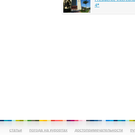
4*
статьи
погода на курортах
достопримечательности
пу