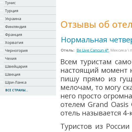
Тунис
Турция
Украина
Отзывы об отел
Финляндия
Франция
Нормальная четве
Хорватия
Отель:
Be Live Cancun 4*
, Мексика \
Черногория
Чехия
Всем туристам само
Швейцария
настоящий момент н
Швеция
пишу прямо из гущ
Шри-Ланка
мелочам, то могу ск
ВСЕ СТРАНЫ...
него просто огромна
отелем Grand Oasis
отель называется 4-к
Туристов из России