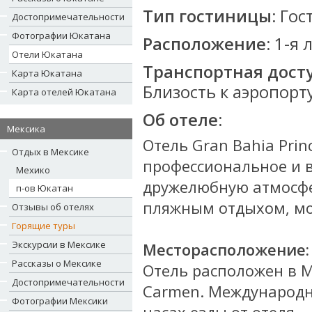
Тип гостиницы:
Гос
Достопримечательности
Фотографии Юкатана
Расположение:
1-я 
Отели Юкатана
Транспортная досту
Карта Юкатана
Близость к аэропорту
Карта отелей Юкатана
Об отеле:
Мексика
Отель Gran Bahia Pri
Отдых в Мексике
профессиональное и 
Мехико
дружелюбную атмосфе
п-ов Юкатан
пляжным отдыхом, мо
Отзывы об отелях
Горящие туры
Экскурсии в Мексике
Месторасположение:
Рассказы о Мексике
Отель расположен в Ma
Достопримечательности
Carmen. Международн
Фотографии Мексики