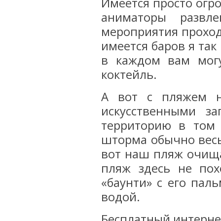
Имеется просто огр
аниматоры развл
мероприятия проход
имеется баров я так 
в каждом вам мог
коктейль.
А вот с пляжем н
искусственными з
территорию в том
шторма обычно весь
вот наш пляж очища
пляж здесь не по
«баунти» с его пал
водой.
Бесплатный интерне