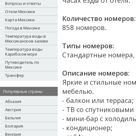
часах езды от отеля.
Вопросы и ответы
Отели Мексики
Количество номеров:
Карта Мексики
858 номеров.
Погода в Мексике
Температура воды в
Мексиканском заливе
Типы номеров:
Температура воды
Стандартные номера, н
Карибском море
Путеводитель по
Мексике
Описание номеров:
Трансфер
Яркие и стильные но
мебелью.
Популярные страны
- балкон или терраса;
Абхазия
- ТВ со спутниковыми
Австрия
- мини-бар с холодил
Бельгия
- кондиционер;
Болгария
Венгрия