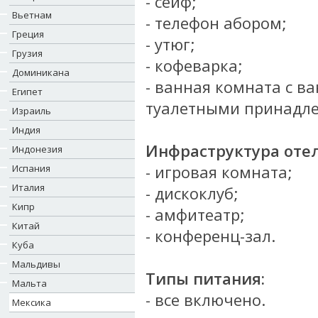
- сейф;
Вьетнам
- телефон абором;
Греция
- утюг;
Грузия
- кофеварка;
Доминикана
- ванная комната с в
Египет
туалетными принадле
Израиль
Индия
Инфраструктура отел
Индонезия
- игровая комната;
Испания
Италия
- дискоклуб;
Кипр
- амфитеатр;
Китай
- конференц-зал.
Куба
Мальдивы
Типы питания:
Мальта
- все включено.
Мексика