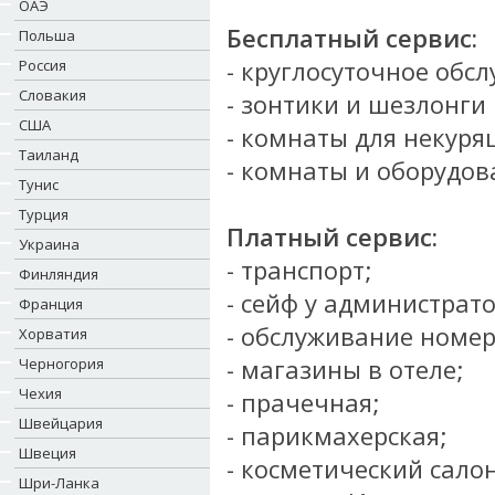
ОАЭ
Бесплатный сервис:
Польша
-
круглосуточное обс
Россия
Словакия
- зонтики и шезлонги 
США
- комнаты для некуря
Таиланд
- комнаты и оборудов
Тунис
Турция
Платный сервис:
Украина
- транспорт;
Финляндия
- сейф у администрато
Франция
- обслуживание номер
Хорватия
- магазины в отеле;
Черногория
Чехия
- прачечная;
Швейцария
- парикмахерская;
Швеция
- косметический салон
Шри-Ланка