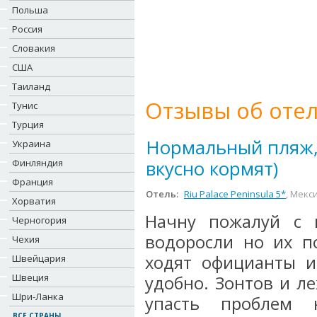
Польша
Россия
Словакия
США
Таиланд
Отзывы об отел
Тунис
Турция
Нормальный пляж,
Украина
вкусно кормят)
Финляндия
Франция
Отель:
Riu Palace Peninsula 5*
, Мекс
Хорватия
Начну пожалуй с 
Черногория
водоросли но их п
Чехия
ходят официанты и
Швейцария
Швеция
удобно. Зонтов и л
Шри-Ланка
упасть проблем 
ВСЕ СТРАНЫ...