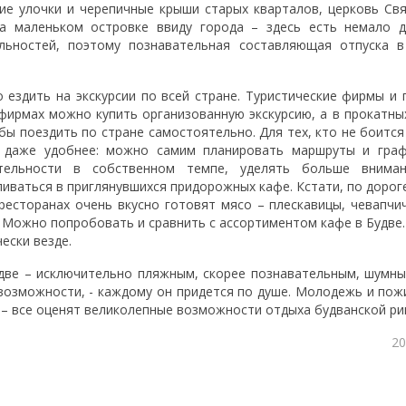
кие улочки и черепичные крыши старых кварталов, церковь Св
а маленьком островке ввиду города – здесь есть немало д
льностей, поэтому познавательная составляющая отпуска в
 ездить на экскурсии по всей стране. Туристические фирмы и 
фирмах можно купить организованную экскурсию, а в прокатных
ы поездить по стране самостоятельно. Для тех, кто не боится
и даже удобнее: можно самим планировать маршруты и граф
ательности в собственном темпе, уделять больше внима
ливаться в приглянувшихся придорожных кафе. Кстати, по дорог
ресторанах очень вкусно готовят мясо – плескавицы, чевапчич
 Можно попробовать и сравнить с ассортиментом кафе в Будве.
ески везде.
две – исключительно пляжным, скорее познавательным, шумн
возможности, - каждому он придется по душе. Молодежь и пож
 – все оценят великолепные возможности отдыха будванской ри
20