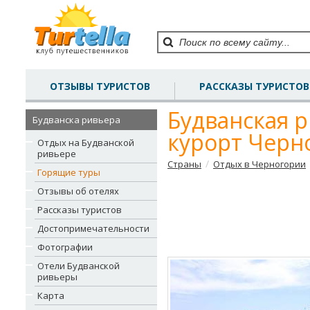
ОТЗЫВЫ ТУРИСТОВ
РАССКАЗЫ ТУРИСТОВ
Будванская 
Будванска ривьера
курорт Черн
Отдых на Будванской
ривьере
/
Страны
Отдых в Черногории
Горящие туры
Отзывы об отелях
Рассказы туристов
Достопримечательности
Фотографии
Отели Будванской
ривьеры
Карта