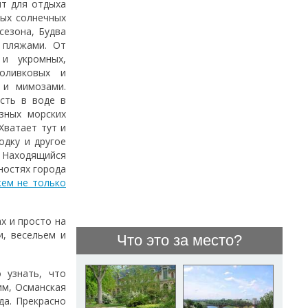
ит для отдыха
мых солнечных
сезона, Будва
 пляжами. От
и укромных,
оливковых и
 и мимозами.
сть в воде в
зных морских
Хватает тут и
одку и другое
 Находящийся
ностях города
ем не только
х и просто на
и, весельем и
Что это за место?
 узнать, что
им, Османская
да. Прекрасно