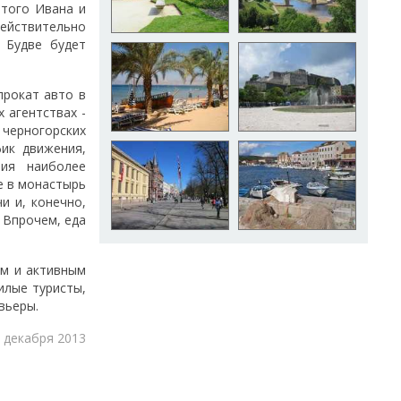
ятого Ивана и
ействительно
 Будве будет
прокат авто в
 агентствах -
 черногорских
ик движения,
ния наиболее
е в монастырь
и и, конечно,
 Впрочем, еда
ым и активным
илые туристы,
вьеры.
 декабря 2013