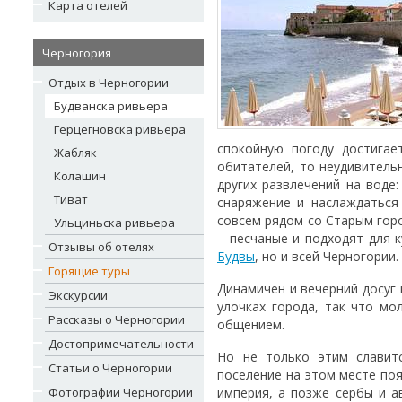
Карта отелей
Черногория
Отдых в Черногории
Будванска ривьера
Герцегновска ривьера
спокойную погоду достигае
Жабляк
обитателей, то неудивитель
Колашин
других развлечений на воде
Тиват
снаряжение и наслаждаться
совсем рядом со Старым горо
Ульциньска ривьера
– песчаные и подходят для 
Отзывы об отелях
Будвы
, но и всей Черногории.
Горящие туры
Динамичен и вечерний досуг 
Экскурсии
улочках города, так что мо
Рассказы о Черногории
общением.
Достопримечательности
Но не только этим славитс
Статьи о Черногории
поселение на этом месте поя
Фотографии Черногории
империя, а позже сербы и а