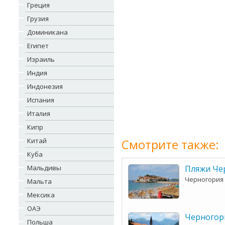
Греция
Грузия
Доминикана
Египет
Израиль
Индия
Индонезия
Испания
Италия
Кипр
Китай
Смотрите также:
Куба
Мальдивы
Пляжи Че
Черногория
Мальта
Мексика
ОАЭ
Черногор
Польша