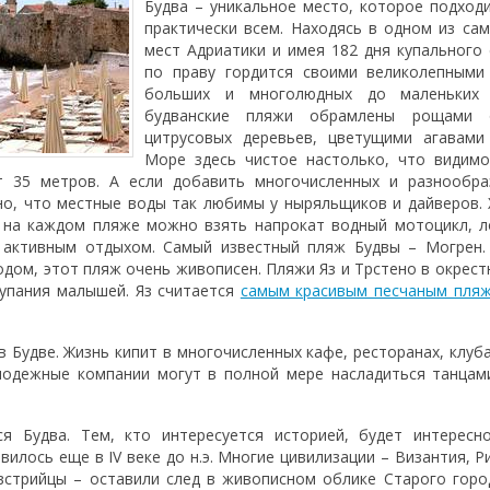
Будва – уникальное место, которое подход
практически всем. Находясь в одном из са
мест Адриатики и имея 182 дня купального 
по праву гордится своими великолепными
больших и многолюдных до маленьких 
будванские пляжи обрамлены рощами 
цитрусовых деревьев, цветущими агавами
Море здесь чистое настолько, что видимо
т 35 метров. А если добавить многочисленных и разнообра
но, что местные воды так любимы у ныряльщиков и дайверов. 
: на каждом пляже можно взять напрокат водный мотоцикл, л
 активным отдыхом. Самый известный пляж Будвы – Могрен.
дом, этот пляж очень живописен. Пляжи Яз и Трстено в окрест
купания малышей. Яз считается
самым красивым песчаным пляж
в Будве. Жизнь кипит в многочисленных кафе, ресторанах, клуба
лодежные компании могут в полной мере насладиться танцам
я Будва. Тем, кто интересуется историей, будет интересно
вилось еще в IV веке до н.э. Многие цивилизации – Византия, Р
встрийцы – оставили след в живописном облике Старого горо