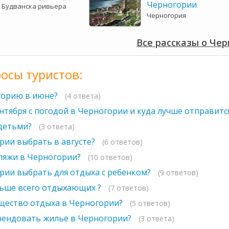
Черногории
 Будванска ривьера
Черногория
Все рассказы о Че
осы туристов:
горию в июне?
(4 ответа)
нтября с погодой в Черногории и куда лучше отправитс
детьми?
(3 ответа)
рии выбрать в августе?
(6 ответов)
ляжи в Черногории?
(10 ответов)
рии выбрать для отдыха с ребенком?
(9 ответов)
ьше всего отдыхающих ?
(7 ответов)
щество отдыха в Черногории?
(5 ответов)
рендовать жилье в Черногории?
(3 ответа)