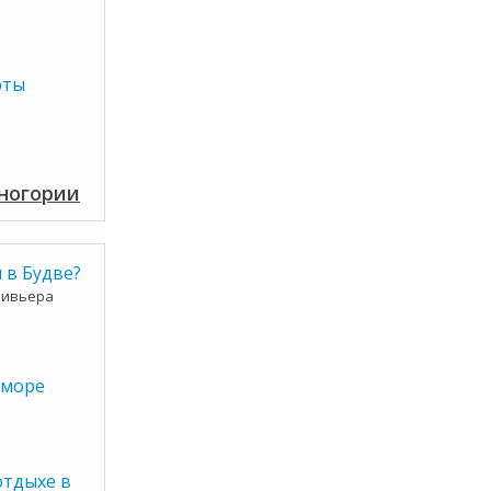
рты
рногории
 в Будве?
ривьера
оморе
отдыхе в