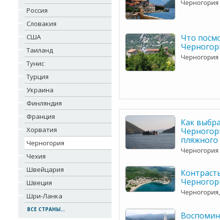
Черногория
Россия
Словакия
США
Что посм
Черногор
Таиланд
Черногория
Тунис
Турция
Украина
Финляндия
Франция
Как выбра
Хорватия
Черногор
пляжного
Черногория
Черногория
Чехия
Швейцария
Контраст
Черногор
Швеция
Черногория,
Шри-Ланка
ВСЕ СТРАНЫ...
Воспомин