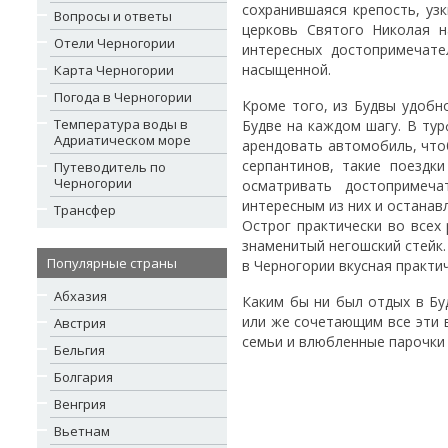
сохранившаяся крепость, уз
Вопросы и ответы
церковь Святого Николая н
Отели Черногории
интересных достопримечате
насыщенной.
Карта Черногории
Погода в Черногории
Кроме того, из Будвы удобно
Температура воды в
Будве на каждом шагу. В тур
Адриатическом море
арендовать автомобиль, чтоб
серпантинов, такие поездк
Путеводитель по
Черногории
осматривать достопримеч
интересным из них и останав
Трансфер
Острог практически во всех 
знаменитый негошский стейк.
Популярные страны
в Черногории вкусная практич
Абхазия
Каким бы ни был отдых в Бу
или же сочетающим все эти 
Австрия
семьи и влюбленные парочки
Бельгия
Болгария
Венгрия
Вьетнам