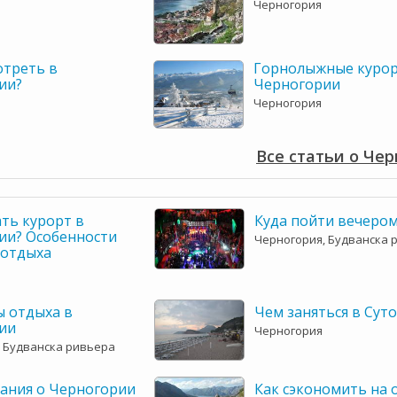
Черногория
отреть в
Горнолыжные куро
ии?
Черногории
Черногория
Все статьи о Че
ть курорт в
Куда пойти вечером
ии? Особенности
Черногория, Будванска 
 отдыха
ы отдыха в
Чем заняться в Сут
ии
Черногория
 Будванска ривьера
ания о Черногории
Как сэкономить на 