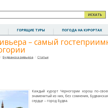
ИСКАТЬ
ГОРЯЩИЕ ТУРЫ
ПОГОДА НА КУРОРТАХ
ривьера – самый гостеприи
огории
/
/
Будванска ривьера
Статьи
Каждый курорт Черногории хорош по-свое
знаменитый из них, без сомнения, Будванска
сердце – город Будва.