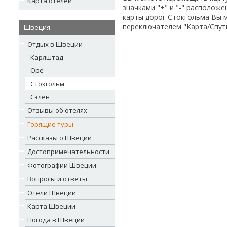
Карта отелей
значками "+" и "-" располож
карты дорог Стокгольма Вы 
переключателем "Карта/Спутн
Швеция
Отдых в Швеции
Карлштад
Оре
Стокгольм
Сэлен
Отзывы об отелях
Горящие туры
Рассказы о Швеции
Достопримечательности
Фотографии Швеции
Вопросы и ответы
Отели Швеции
Карта Швеции
Погода в Швеции