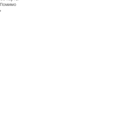
. Помимо
ь