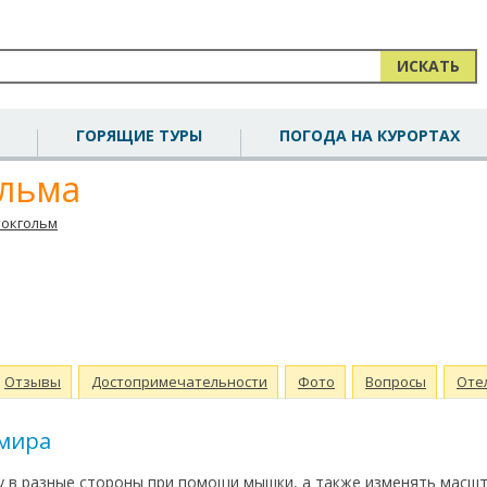
ИСКАТЬ
ГОРЯЩИЕ ТУРЫ
ПОГОДА НА КУРОРТАХ
ольма
токгольм
Отзывы
Достопримечательности
Фото
Вопросы
Оте
 мира
 в разные стороны при помощи мышки, а также изменять масш