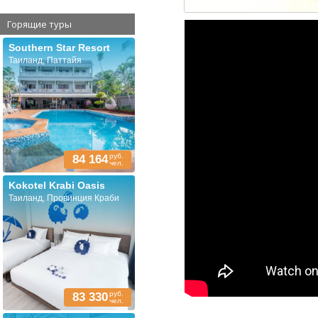
Горящие туры
Southern Star Resort
Таиланд, Паттайя
руб.
84 164
чел.
Kokotel Krabi Oasis
Таиланд, Провинция Краби
руб.
83 330
чел.