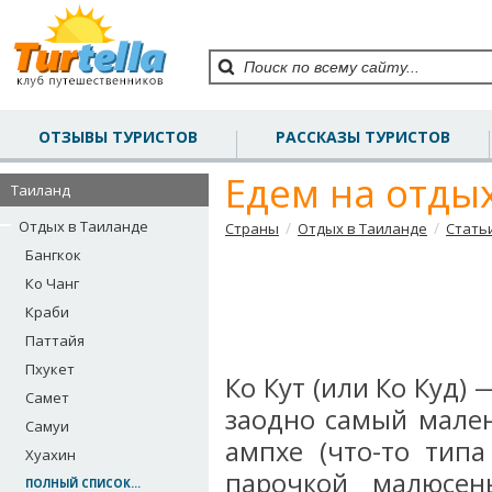
ОТЗЫВЫ ТУРИСТОВ
РАССКАЗЫ ТУРИСТОВ
Едем на отдых
Таиланд
Отдых в Таиланде
/
/
Страны
Отдых в Таиланде
Стать
Бангкок
Ко Чанг
Краби
Паттайя
Пхукет
Ко Кут (или Ко Куд)
Самет
заодно самый мале
Самуи
ампхе (что-то тип
Хуахин
парочкой малюсен
ПОЛНЫЙ СПИСОК...