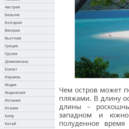
Австрия
Бельгия
Болгария
Венгрия
Вьетнам
Греция
Грузия
Доминикана
Египет
Израиль
Индия
Чем остров может п
Индонезия
пляжами. В длину ос
Испания
длины – роскошн
Италия
западном и южно
Кипр
полуденное время
Китай