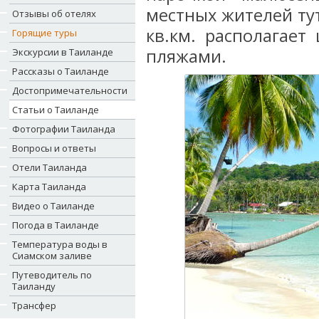
местных жителей ту
Отзывы об отелях
кв.км. располагае
Горящие туры
пляжами.
Экскурсии в Таиланде
Рассказы о Таиланде
Достопримечательности
Статьи о Таиланде
Фотографии Таиланда
Вопросы и ответы
Отели Таиланда
Карта Таиланда
Видео о Таиланде
Погода в Таиланде
Температура воды в
Сиамском заливе
Путеводитель по
Таиланду
Трансфер