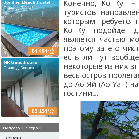
Конечно, Ко Кут –
Jomtien Beach Hostel
Таиланд, Паттайя
туристов направле
которым требуется 
Ко Кут подойдет д
является частью мо
поэтому за его чист
руб.
84 494
чел.
есть ли тут вообще
NR Guesthouse
некоторые из них вп
Таиланд, Бангкок
весь остров пролегае
до Ао Яй (Ao Yai ) 
гостиниц.
руб.
85 154
чел.
Популярные страны
Абхазия