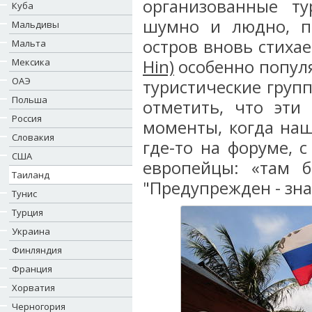
организованные т
Куба
шумно и людно, пр
Мальдивы
остров вновь стиха
Мальта
Мексика
Hin)
особенно популя
ОАЭ
туристические груп
Польша
отметить, что эти
Россия
моменты, когда наш
Словакия
где-то на форуме, 
США
европейцы: «там б
Таиланд
"Предупрежден - зн
Тунис
Турция
Украина
Финляндия
Франция
Хорватия
Черногория