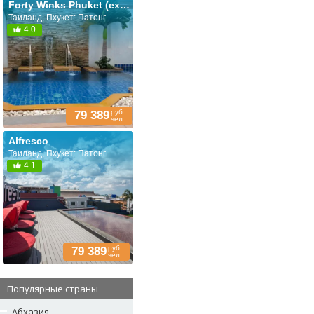
Forty Winks Phuket (ex. Arimana)
Таиланд, Пхукет: Патонг
4.0
руб.
79 389
чел.
Alfresco
Таиланд, Пхукет: Патонг
4.1
руб.
79 389
чел.
Популярные страны
Абхазия