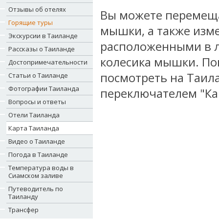
Отзывы об отелях
Вы можете перемеща
Горящие туры
мышки, а также изме
Экскурсии в Таиланде
расположенными в л
Рассказы о Таиланде
колесика мышки. По
Достопримечательности
посмотреть на Таил
Статьи о Таиланде
Фотографии Таиланда
переключателем "Кар
Вопросы и ответы
Отели Таиланда
Карта Таиланда
Видео о Таиланде
Погода в Таиланде
Температура воды в
Сиамском заливе
Путеводитель по
Таиланду
Трансфер