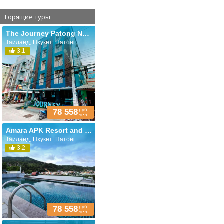
Горящие туры
The Journey Patong New (ex. The Journey Patong)
Таиланд, Пхукет: Патонг
3.1
руб.
78 558
чел.
Amara APK Resort and Spa (ex. Cocoon Apk Resort & Spa)
Таиланд, Пхукет: Патонг
3.2
руб.
78 558
чел.