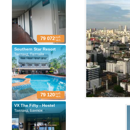
руб.
79 072
чел.
Southern Star Resort
Таиланд, Паттайя
руб.
79 120
чел.
VX The Fifty - Hostel
Таиланд, Бангкок