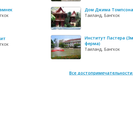
амнек
Дом Джима Томпсон
гкок
Таиланд, Бангкок
Институт Пастера (З
сит
ферма)
гкок
Таиланд, Бангкок
Все достопримечательности