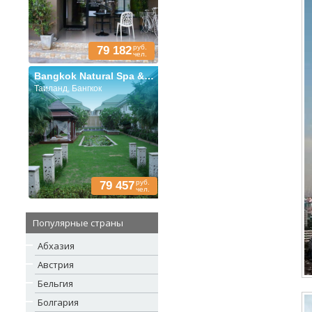
руб.
79 182
чел.
Bangkok Natural Spa & Resort
Таиланд, Бангкок
руб.
79 457
чел.
Популярные страны
Абхазия
Австрия
Бельгия
Болгария