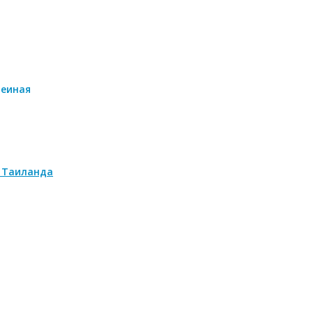
а
меиная
 Таиланда