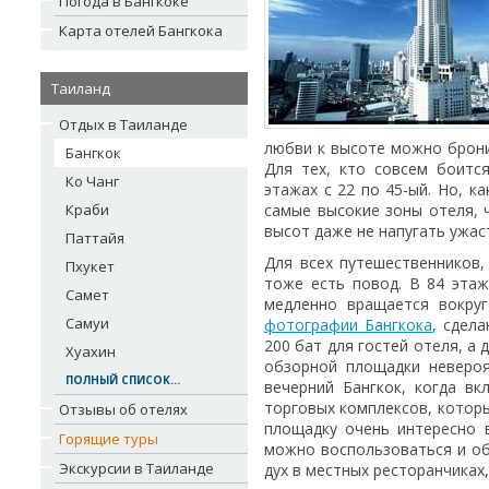
Погода в Бангкоке
Карта отелей Бангкока
Таиланд
Отдых в Таиланде
любви к высоте можно бронир
Бангкок
Для тех, кто совсем боится
Ко Чанг
этажах с 22 по 45-ый. Но, к
Краби
самые высокие зоны отеля, 
высот даже не напугать ужас
Паттайя
Для всех путешественников,
Пхукет
тоже есть повод. В 84 эта
Самет
медленно вращается вокруг
Самуи
фотографии Бангкока
, сдел
200 бат для гостей отеля, а 
Хуахин
обзорной площадки неверо
ПОЛНЫЙ СПИСОК...
вечерний Бангкок, когда вк
торговых комплексов, котор
Отзывы об отелях
площадку очень интересно 
Горящие туры
можно воспользоваться и об
Экскурсии в Таиланде
дух в местных ресторанчиках,