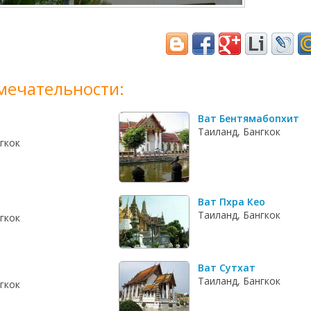
мечательности:
Ват Бентямабопхит
Таиланд, Бангкок
гкок
Ват Пхра Кео
Таиланд, Бангкок
гкок
Ват Сутхат
Таиланд, Бангкок
гкок