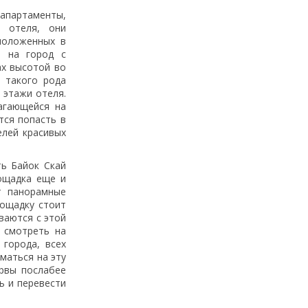
апартаменты,
х отеля, они
положенных в
а на город с
ах высотой во
з такого рода
 этажи отеля.
лагающейся на
тся попасть в
елей красивых
ть Байок Скай
ощадка еще и
т панорамные
лощадку стоит
ываются с этой
 смотреть на
 города, всех
маться на эту
ервы послабее
ь и перевести