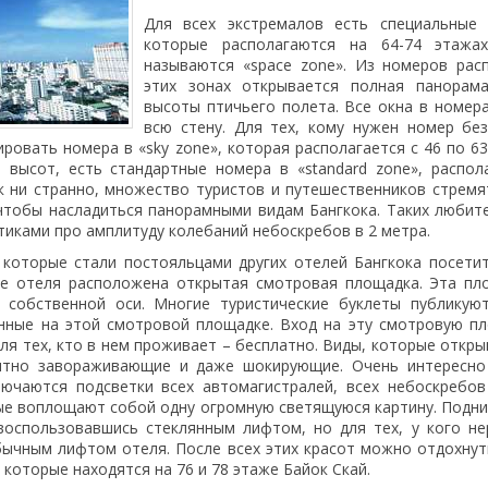
Для всех экстремалов есть специальные 
которые располагаются на 64-74 этажа
называются «space zone». Из номеров рас
этих зонах открывается полная панорам
высоты птичьего полета. Все окна в номер
всю стену. Для тех, кому нужен номер бе
овать номера в «sky zone», которая располагается с 46 по 63
 высот, есть стандартные номера в «standard zone», распо
ак ни странно, множество туристов и путешественников стремя
чтобы насладиться панорамными видам Бангкока. Таких любит
тиками про амплитуду колебаний небоскребов в 2 метра.
 которые стали постояльцами других отелей Бангкока посети
же отеля расположена открытая смотровая площадка. Эта пл
 собственной оси. Многие туристические буклеты публикую
анные на этой смотровой площадке. Вход на эту смотровую п
для тех, кто в нем проживает – бесплатно. Виды, которые откр
ятно завораживающие и даже шокирующие. Очень интересно
лючаются подсветки всех автомагистралей, всех небоскребов
ые воплощают собой одну огромную светящуюся картину. Подни
воспользовавшись стеклянным лифтом, но для тех, у кого н
ычным лифтом отеля. После всех этих красот можно отдохнут
 которые находятся на 76 и 78 этаже Байок Скай.