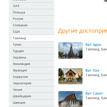
ОАЭ
Польша
Россия
Словакия
Другие достопри
США
Таиланд
Тунис
Ват Арун
Таиланд, Бан
Турция
Украина
Финляндия
Франция
Ват Пхо
Таиланд, Бан
Хорватия
Черногория
Чехия
Ват Сакет
Швейцария
Таиланд, Бан
Швеция