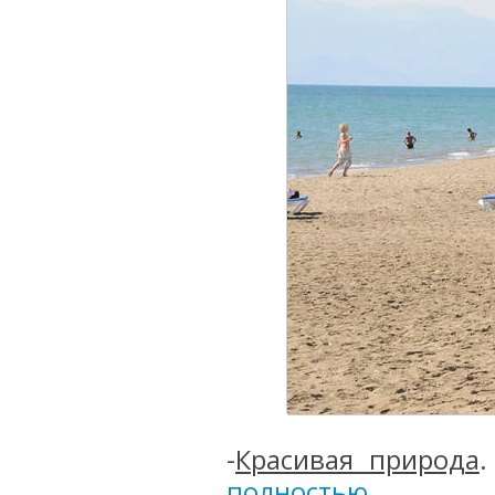
-
Красивая природа
.
полностью