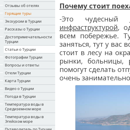
Почему стоит поех
Отзывы об отелях
Горящие туры
-Это чудесный
Экскурсии в Турции
инфраструктурой
, 
Рассказы о Турции
всем побережье. Ту
Достопримечательности
Турции
заняться, тут у вас 
Статьи о Турции
стоит в лесу на окр
Фотографии Турции
рынки, больницы, 
Вопросы и ответы
помогут сделать от
Отели Турции
очень занимательно
Карта Турции
Видео о Турции
Погода в Турции
Температура воды в
Средиземном море
Температура воды в
Эгейском море
Путеводитель по Турции