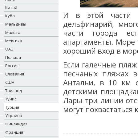
Китай
И в этой части о
Куба
дельфинарий, мног
Мальдивы
части города ес
Мальта
апартаменты. Море т
Мексика
хороший вход в море
ОАЭ
Польша
Если галечные пляж
Россия
песчаных пляжах 
Словакия
Антальи, в 10 км 
США
детскими площадкам
Таиланд
Лары три линии оте
Тунис
Турция
могут похвастаться к
Украина
Финляндия
Франция