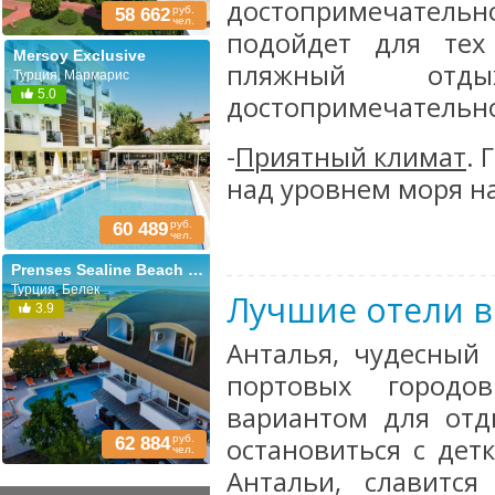
достопримечатель
руб.
58 662
чел.
подойдет для тех
Mersoy Exclusive
пляжный отд
Турция, Мармарис
5.0
достопримечательно
-
Приятный климат
. 
над уровнем моря на
руб.
60 489
чел.
Prenses Sealine Beach (ex. Prenses Sealine)
Турция, Белек
Лучшие отели в
3.9
Анталья, чудесный
портовых городо
вариантом для отд
руб.
остановиться с де
62 884
чел.
Антальи, славитс