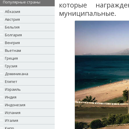
Популярные страны
которые награжд
муниципальные.
Абхазия
Австрия
Бельгия
Болгария
Венгрия
Вьетнам
Греция
Грузия
Доминикана
Египет
Израиль
Индия
Индонезия
Испания
Италия
Кипр