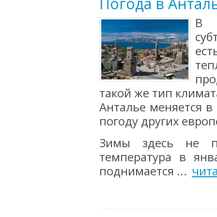
Погода в Антал
В 
суб
ест
теп
про
такой же тип климат
Анталье меняется в
погоду других евро
Зимы здесь не п
температура в янв
поднимается ...
чит