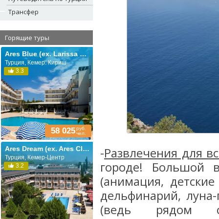
Трансфер
Горящие туры
Ares Blue (ex. Larissa Blue)
Турция, Кемер: Кириш
3.3
руб.
58 025
чел.
Ares Dream (ex. Ares Club; Queen Victoria)
-
Развлечения для вс
Турция, Кемер-Центр
городе! Большой 
3.2
(анимация, детские
дельфинарий, луна-
(ведь рядом с