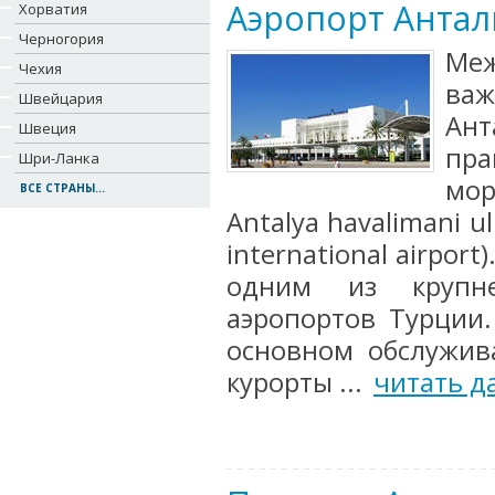
Аэропорт Анта
Хорватия
Черногория
Ме
Чехия
важ
Швейцария
Ант
Швеция
пра
Шри-Ланка
мор
ВСЕ СТРАНЫ...
Antalya havalimani ul
international airport
одним из крупн
аэропортов Турции.
основном обслужив
курорты ...
читать д