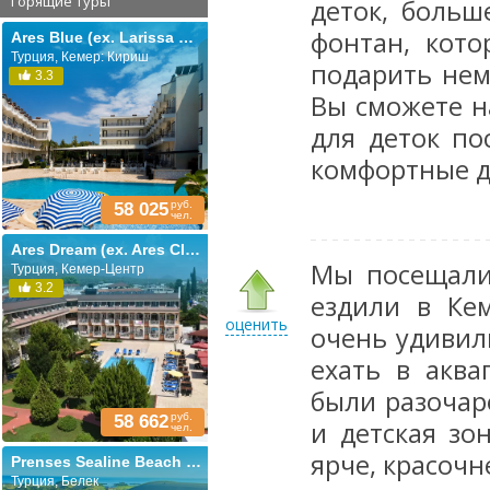
Горящие туры
деток, больш
фонтан, кот
Ares Blue (ex. Larissa Blue)
Турция, Кемер: Кириш
подарить нем
3.3
Вы сможете н
для деток по
комфортные дл
руб.
58 025
чел.
Ares Dream (ex. Ares Club; Queen Victoria)
Мы посещали 
Турция, Кемер-Центр
3.2
ездили в Кем
оценить
очень удивил
ехать в аква
были разочар
руб.
58 662
и детская зо
чел.
ярче, красочн
Prenses Sealine Beach (ex. Prenses Sealine)
Турция, Белек