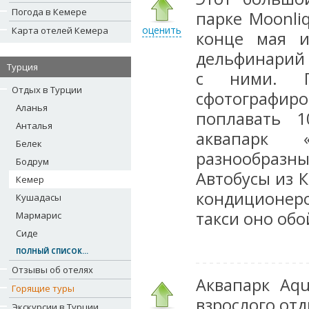
Погода в Кемере
парке Moonli
оценить
Карта отелей Кемера
конце мая и
дельфинарий
Турция
с ними. П
Отдых в Турции
сфотографир
Аланья
поплавать 1
Анталья
аквапарк 
Белек
разнообраз
Бодрум
Автобусы из 
Кемер
кондиционер
Кушадасы
такси оно обо
Мармарис
Сиде
ПОЛНЫЙ СПИСОК...
Отзывы об отелях
Аквапарк Aqu
Горящие туры
взрослого отд
Экскурсии в Турции