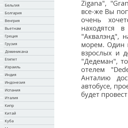
Zigana", "Gr
Бельгия
все-же Вы поп
Болгария
очень хочет
Венгрия
находятся в
Вьетнам
"Аквалэнд", 
Греция
морем. Один 
Грузия
взрослых и д
Доминикана
Египет
"Дедеман", т
Израиль
отелем "Ded
Индия
Анталию дос
Индонезия
автобусе, про
Испания
будет провест
Италия
Кипр
Китай
Куба