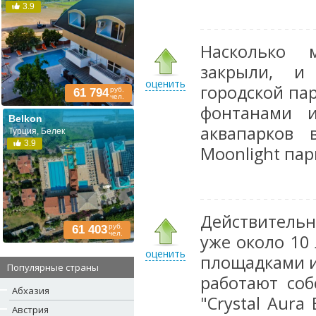
3.9
Насколько 
закрыли, и
оценить
городской па
руб.
61 794
чел.
фонтанами и
Belkon
аквапарков 
Турция, Белек
3.9
Moonlight пар
Действительн
руб.
61 403
чел.
уже около 10 
оценить
площадками и
Популярные страны
работают соб
Абхазия
"Crystal Aura
Австрия