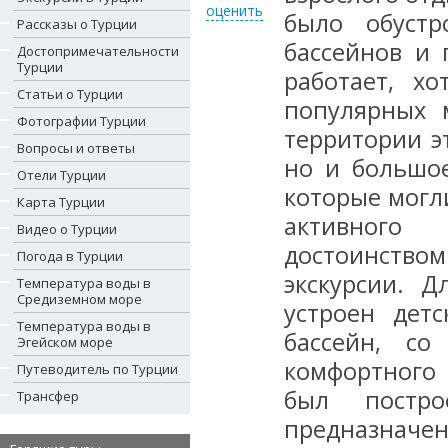
оценить
было обустр
Рассказы о Турции
бассейнов и 
Достопримечательности
Турции
работает, х
Статьи о Турции
популярных 
Фотографии Турции
территории э
Вопросы и ответы
но и большое
Отели Турции
которые могл
Карта Турции
активного 
Видео о Турции
достоинством
Погода в Турции
экскурсии. 
Температура воды в
Средиземном море
устроен дет
Температура воды в
бассейн, со
Эгейском море
комфортного 
Путеводитель по Турции
был постр
Трансфер
предназначен