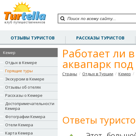
ОТЗЫВЫ ТУРИСТОВ
РАССКАЗЫ ТУРИСТОВ
Работает ли в
Кемер
аквапарк под
Отдых в Кемере
Горящие туры
/
/
/
Страны
Отдых в Турции
Кемер
Экскурсии в Кемере
Отзывы об отелях
Рассказы о Кемере
Достопримечательности
Кемера
Ответы туристо
Фотографии Кемера
Отели Кемера
Карта Кемера
Этот большо