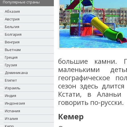
Популярные страны
Абхазия
Австрия
Бельгия
Болгария
Венгрия
Вьетнам
Греция
большие камни. 
Грузия
маленькими дет
Доминикана
географическое по
Египет
сезон здесь длится
Израиль
Кстати, в Аланьи
Индия
говорить по-русски.
Индонезия
Испания
Кемер
Италия
Кипр