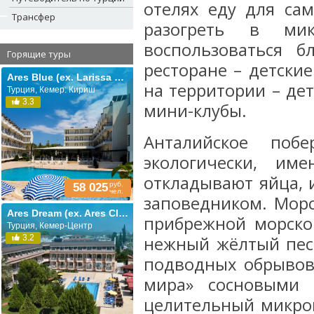
отелях еду для са
Трансфер
разогреть в ми
воспользоваться 
Горящие туры
ресторане – детские
Ares Blue (ex. Larissa Blue)
на территории – дет
Турция, Кемер: Кириш
3.3
мини-клубы.
Анталийское по
экологически, им
откладывают яйца, 
руб.
58 025
чел.
заповедником. Морс
Ares Dream (ex. Ares Club; Queen Victoria)
прибрежной морско
Турция, Кемер-Центр
3.2
нежный жёлтый песо
подводных обрывов
мира» сосновыми 
целительный микрок