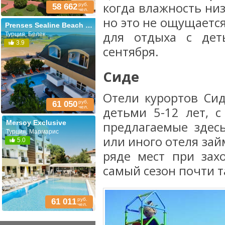
когда влажность низк
руб.
58 662
чел.
но это не ощущаетс
Prenses Sealine Beach (ex. Prenses Sealine)
для отдыха с дет
Турция, Белек
3.9
сентября.
Сиде
Отели курортов Си
руб.
61 050
чел.
детьми 5-12 лет, 
Mersoy Exclusive
предлагаемые здесь
Турция, Мармарис
или иного отеля займ
5.0
ряде мест при зах
самый сезон почти та
руб.
61 011
чел.