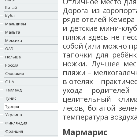
Отличное место для 
Китай
Дорога из аэропорт
Куба
ряде отелей Кемера
Мальдивы
и детские мини-клуб
Мальта
пляжи здесь не пес
Мексика
собой (или можно п
ОАЭ
тапочки для ребёнк
Польша
ножки. Лучшее ме
Россия
пляжи – мелкогалечн
Словакия
в отелях – практиче
США
ухода родителей
Таиланд
целительный клима
Тунис
лесов, богатой зеле
Турция
Украина
температура воздуха 
Финляндия
Мармарис
Франция