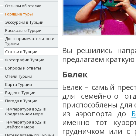
Отзывы об отелях
Горящие туры
Экскурсии в Турции
Рассказы о Турции
Достопримечательности
Турции
Вы решились напра
Статьи о Турции
предлагаем краткую
Фотографии Турции
Вопросы и ответы
Белек
Отели Турции
Карта Турции
Белек – самый прес
Видео о Турции
для семейного отд
Погода в Турции
приспособлены для 
Температура воды в
из аэропорта до
Б
Средиземном море
именно тот курор
Температура воды в
Эгейском море
грудничком или с 
Путеводитель по Турции