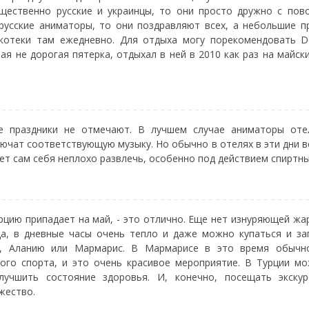
щественно русские и украинцы, то они просто дружно с пово
русские аниматоры, то они поздравляют всех, а небольшие п
котеки там ежедневно. Для отдыха могу порекомендовать De
ая не дорогая пятерка, отдыхал в ней в 2010 как раз на майски
е праздники не отмечают. В лучшем случае аниматоры оте
ючат соответствующую музыку. Но обычно в отелях в эти дни ве
ет сам себя неплохо развлечь, особенно под действием спиртны
урцию припадает на май, - это отлично. Еще нет изнуряющей жа
а, в дневные часы очень тепло и даже можно купаться и за
р, Аланию или Мармарис. В Мармарисе в это время обычн
ого спорта, и это очень красивое мероприятие. В Турции м
улучшить состояние здоровья. И, конечно, посещать экскур
жество.