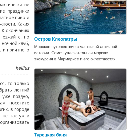
рактически не
ие праздники
латное пиво и
жности. Каких
. К окончанию
о езжайте, но
Остров Клеопатры
в ночной клуб,
Морское путешествие с частичкой античной
ь и приятного
истории. Самая увлекательная морская
экскурсия в Мармарисе и его окрестностях.
hellius
ся, то только
брать летний
 уже поздно,
ам, посетите
гих, в городе
и не так уж и
 организовать
Турецкая баня