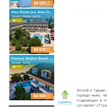
руб.
58 025
чел.
Ares Dream (ex. Ares Club; Queen Victoria)
Турция, Кемер-Центр
3.2
руб.
59 878
чел.
Prenses Sealine Beach (ex. Prenses Sealine)
Турция, Белек
3.9
Весной в Турции 
гораздо ниже, ч
руб.
60 600
чел.
отдыхающих в эт
оценить
составляет 27 гра