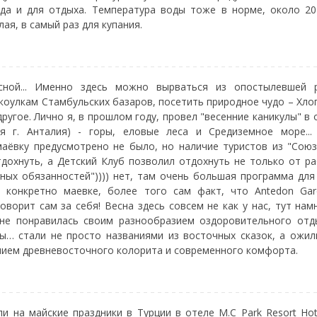
да и для отдыха. Температура воды тоже в норме, около 20
лая, в самый раз для купания.
есной... Именно здесь можно вырваться из опостылевшей 
акоулкам Стамбульских базаров, посетить природное чудо – Хло
ругое. Лично я, в прошлом году, провел "весенние каникулы" в 
ия г. Анталия) - горы, еловые леса и Средиземное море...
аёвку предусмотрено не было, но наличие туристов из "Сою
дохнуть, а Детский Клуб позволил отдохнуть не только от р
ных обязанностей")))) нет, там очень большая программа дл
 конкретно маевке, более того сам факт, что Аntedon Gar
оворит сам за себя! Весна здесь совсем не как у нас, тут нам
мне понравилась своим разнообразием оздоровительного отды
ы… стали не просто названиями из восточных сказок, а ожил
ием древневосточного колорита и современного комфорта.
ли на майские праздники в Турции в отеле M.C Park Resort Hot