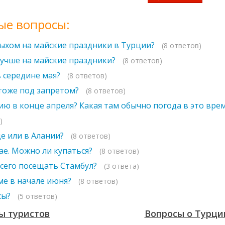
ые вопросы:
дыхом на майские праздники в Турции?
(8 ответов)
лучше на майские праздники?
(8 ответов)
 середине мая?
(8 ответов)
 тоже под запретом?
(8 ответов)
ию в конце апреля? Какая там обычно погода в это вре
)
де или в Алании?
(8 ответов)
ае. Можно ли купаться?
(8 ответов)
всего посещать Стамбул?
(3 ответа)
ме в начале июня?
(8 ответов)
сы?
(5 ответов)
ы туристов
Вопросы о Турци