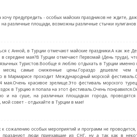
а хочу предупредить - особых майских праздников не ждите, даж
я на различные площади, возможны различные стычки хулиганов 
ься с Анной, в Турции отмечают майские праздники.А как же Д
 в середине мая?В Турции отмечают Первомай (День труда), чт
оязычных Туристов.Вообще я люблю отдыхать в Турции именно в
 месяц самые сниженные цены.Гораздо дешевле чем 
но в Мармарисе проходит Международный морской фестиваль.О
4 мая.Очень красивое зрелище.Это фестиваль морского туре
ездок в Турцию я попала на этот фестиваль.Очень понравился.О
но и на суше, на различных площадках города, проводятся
, мой совет - отдыхайте в Турции в мае!
х к сожалению особых мероприятий и программ не проводится,
м празднуют люди приехавшие из СНГ, ну а так как в неко