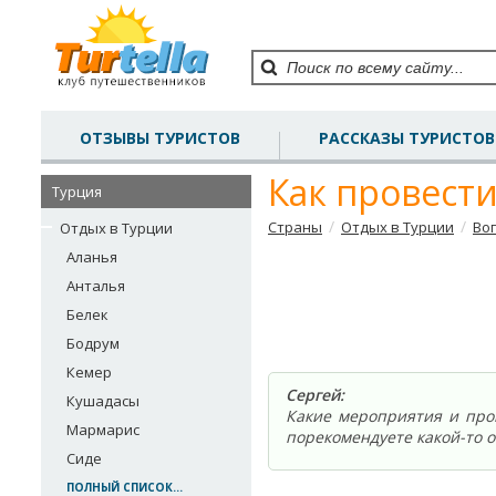
ОТЗЫВЫ ТУРИСТОВ
РАССКАЗЫ ТУРИСТОВ
Как провест
Турция
/
/
Страны
Отдых в Турции
Во
Отдых в Турции
Аланья
Анталья
Белек
Бодрум
Кемер
Сергей:
Кушадасы
Какие мероприятия и про
Мармарис
порекомендуете какой-то о
Сиде
ПОЛНЫЙ СПИСОК...