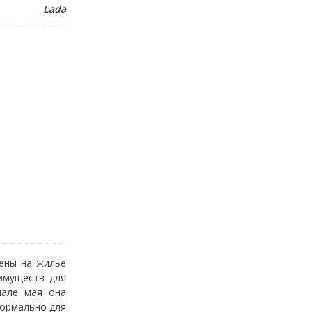
Lada
цены на жильё
имуществ для
чале мая она
нормально для