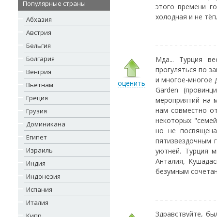
Популярные страны
этого времени го
холодная и не тёп
Абхазия
Австрия
Бельгия
Болгария
Мда... Турция в
прогуляться по з
Венгрия
и многое-многое д
оценить
Вьетнам
Garden (провинц
Греция
мероприятий на м
нам совместно от
Грузия
некоторых "семей
Доминикана
но не посвящена
Египет
пятизвездочным г
Израиль
уютней. Турция 
Анталия, Кушадас
Индия
безумным сочетан
Индонезия
Испания
Италия
Здравствуйте, бы
Кипр