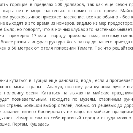
ять горящие в пределах 500 долларов, так как еще сезон п
й жары нет и море частенько штормит в это время. Майск
ном русскоязычное приезжее население, все как обычно - бесп
 не выходят в это время из номеров, видимо из мер предосторо
е было, но говорят, что в ночных клубах это частенько бывает
я - примерно 17 мая - народу приехала тьма, поэтому смел
 более развита инфраструктура. Хотя за год до нашего приезда 
ен в 50 метрах от отеля привозили Тимати. Так что решайтес
ики купаться в Турции еще рановато, вода , если и прогревает
жного мыса страны - Анамур, поэтому для купания лучше вы
ю половину осени. Кататься на лыжах на майские праздники
удет познавательным. Походите по музеям, старинным руин
ки страны. Большой выбор отелей, любых, от дешевых до доро
 заранее ничего бронировать не надо, на майские праздник
ыхает. Измир и сам по себе красивый город и оттуда можно
ешме, Пергам, Кушадасы.