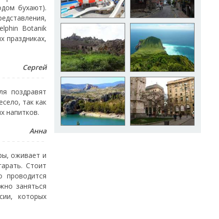
дом бухают).
редставления,
lphin Botanik
х праздниках,
Сергей
ля поздравят
село, так как
х напитков.
Анна
ры, оживает и
гарать. Стоит
о проводится
ожно заняться
сии, которых