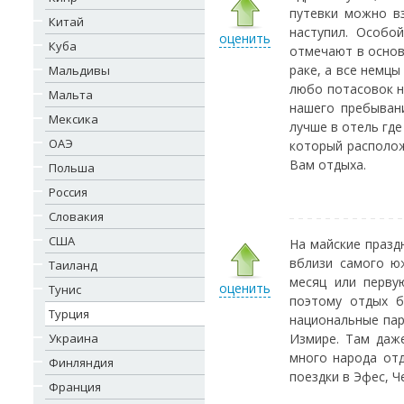
путевки можно вз
Китай
наступил. Особо
оценить
Куба
отмечают в основ
раке, а все немцы
Мальдивы
любо потасовок н
Мальта
нашего пребывани
Мексика
лучше в отель где
ОАЭ
который располож
Вам отдыха.
Польша
Россия
Словакия
США
На майские праздн
вблизи самого ю
Таиланд
месяц или перву
оценить
Тунис
поэтому отдых б
Турция
национальные пар
Украина
Измире. Там даже
много народа отд
Финляндия
поездки в Эфес, Ч
Франция