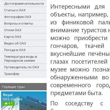
Достопримечательности
Интересными для 
Статьи о ОАЭ
объекты, например,
Фотографии ОАЭ
из финиковой пал
Вопросы и ответы
внимание туристов 
Отели ОАЭ
можно приобрести 
Карта ОАЭ
Видео об ОАЭ
гончаров, ткачей
Погода в ОАЭ
вкуснейшие печёны
Температура воды в
глазах посетителей
Персидском заливе
Путеводитель по ОАЭ
музее можно позна
Трансфер
обнаруженными во
современного гор
Горящие туры
предметами быта.
Royal
ОАЭ, Шарджа
По соседству с И
4.3