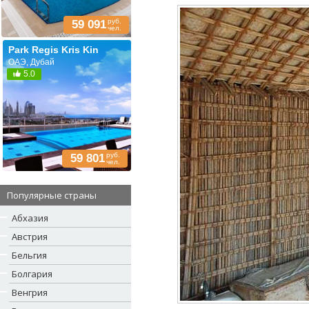
руб.
59 091
чел.
Park Regis Kris Kin
ОАЭ, Дубай
5.0
руб.
59 801
чел.
Популярные страны
Абхазия
Австрия
Бельгия
Болгария
Венгрия