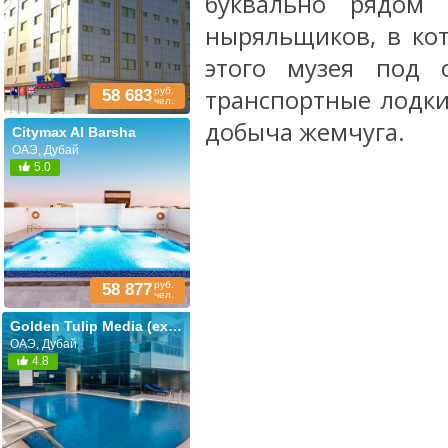
буквально рядом 
ныряльщиков, в ко
этого музея под 
транспортные лодки
руб.
58 683
чел.
добыча жемчуга.
Citymax Al Barsha
ОАЭ, Дубай
5.0
руб.
58 877
чел.
Golden Tulip Media (ex. Golden Tulip Al Thanyah Apartments; Comfort Inn Apartments)
ОАЭ, Дубай
4.8