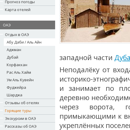
Прогноз погоды
Карта отелей
ОАЭ
Отдых в ОАЭ
Абу Даби / Аль Айн
Аджман
западной части
Дуб
Дубай
Корфаккан
Неподалёку от вход
Рас Аль Хайм
историко-этнографич
Ум Аль Кувейн
и занимает по пл
Фуджейра
Шарджа
деревню необходимо
Отзывы об отелях
через ворота, 
Горящие туры
примыкающими к вну
Экскурсии в ОАЭ
укреплённых поселен
Рассказы об ОАЭ