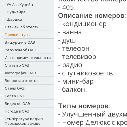
Ум Аль Кувейн
- 405.
Фуджейра
Описание номеров:
Шарджа
- кондиционер
Отзывы об отелях
- ванна
Горящие туры
- душ
Экскурсии в ОАЭ
- телефон
Рассказы об ОАЭ
- телевизор
Достопримечательности
- радио
Статьи о ОАЭ
- спутниковое тв
Фотографии ОАЭ
- мини-бар
Вопросы и ответы
- балкон.
Отели ОАЭ
Карта ОАЭ
Видео об ОАЭ
Типы номеров:
Погода в ОАЭ
- Улучшенный двух
Температура воды в
- Номер Делюкс с кро
Персидском заливе