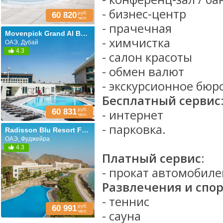
- бизнес-центр
руб.
60 820
чел.
- прачечная
Movenpick Grand Al Bustan Dubai (ех. Roda Al Bustan Dubai Airport; Al Bustan Rotana)
- химчистка
ОАЭ, Дубай
4.3
- салон красоты
- обмен валют
- экскурсионное бюр
Бесплатный сервис
руб.
60 831
- интернет
чел.
- парковка.
Radisson Blu Resort Fujairah (ex. Jal Fujairah)
ОАЭ, Фуджейра
4.3
Платный сервис:
- прокат автомобиле
Развлечения и спор
- теннис
руб.
60 991
чел.
- сауна