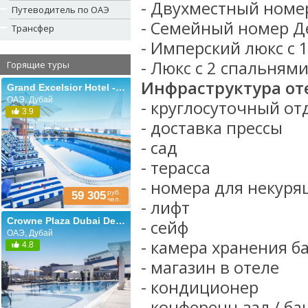
- Двухместный номе
Путеводитель по ОАЭ
- Семейный номер Д
Трансфер
- Имперский люкс с 
- Люкс с 2 спальнями
Горящие туры
Инфраструктура от
Grand Excelsior Hotel - Bur Dubai (ex. Dhow Palace Hotel)
ОАЭ, Дубай
- круглосуточный от
3.9
- доставка прессы
- сад
- терасса
- номера для некуря
руб.
59 305
чел.
- лифт
Crowne Plaza Dubai Deira (ex. Renaissance Dubai)
- сейф
ОАЭ, Дубай
- камера хранения б
4.8
- магазин в отеле
- кондиционер
- конференц-зал / б