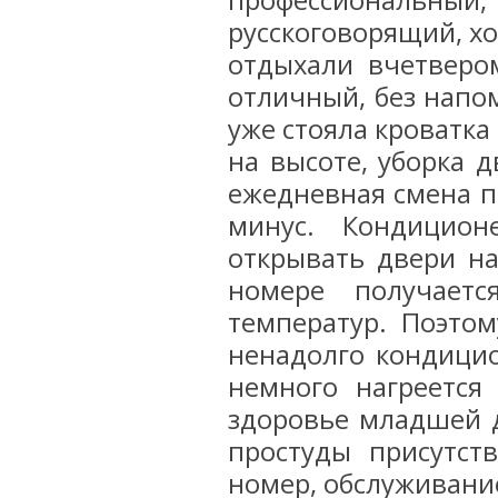
профессиональ
русскоговорящий, х
отдыхали вчетверо
отличный, без напо
уже стояла кроватк
на высоте, уборка д
ежедневная смена по
минус. Кондицио
открывать двери на
номере получаетс
температур. Поэто
ненадолго кондицио
немного нагреется
здоровье младшей д
простуды присутст
номер, обслуживание