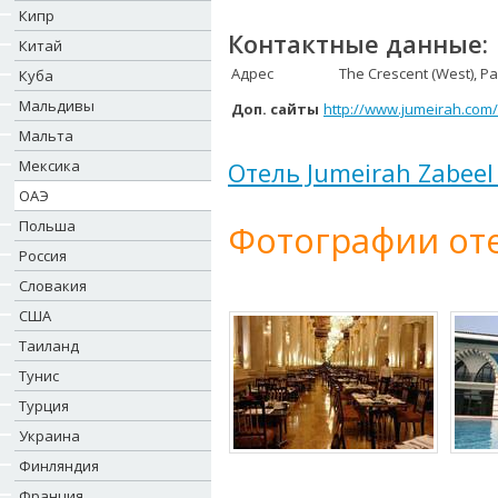
Кипр
Контактные данные:
Китай
Адрес
The Crescent (West), P
Куба
Мальдивы
Доп. сайты
http://www.jumeirah.com
Мальта
Мексика
Отель Jumeirah Zabeel
ОАЭ
Польша
Фотографии оте
Россия
Словакия
США
Таиланд
Тунис
Турция
Украина
Финляндия
Франция