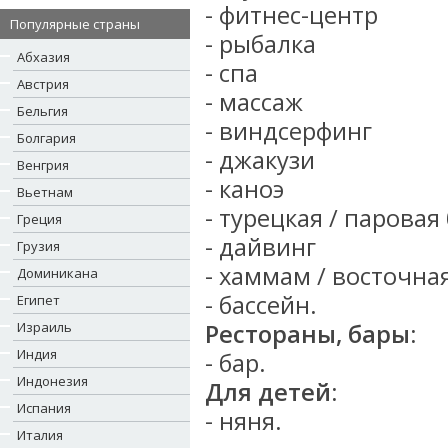
- фитнес-центр
Популярные страны
- рыбалка
Абхазия
- спа
Австрия
- массаж
Бельгия
- виндсерфинг
Болгария
- джакузи
Венгрия
- каноэ
Вьетнам
- турецкая / паровая
Греция
- дайвинг
Грузия
- хаммам / восточна
Доминикана
- бассейн.
Египет
Израиль
Рестораны, бары:
Индия
- бар.
Индонезия
Для детей:
Испания
- няня.
Италия