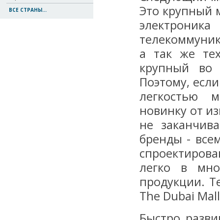
Это крупный 
ВСЕ СТРАНЫ...
электрон
телекоммуник
а так же те
крупный во 
Поэтому, есл
легкостью м
новинку от и
не заканчив
бренды - все
спроектирова
легко в мно
продукции. Те
The Dubai Mall
Быстро разви