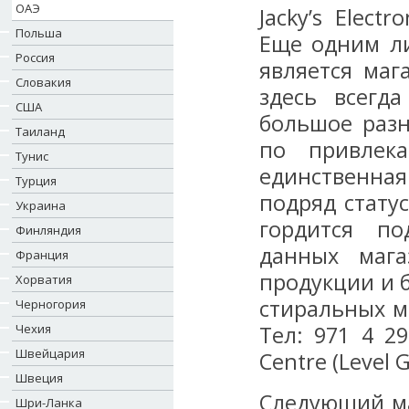
ОАЭ
Jacky’s Elec
Польша
Еще одним ли
Россия
является мага
Словакия
здесь всегд
США
большое разн
Таиланд
по привлека
Тунис
единственная
Турция
подряд стату
Украина
гордится по
Финляндия
данных мага
Франция
продукции и 
Хорватия
стиральных м
Черногория
Чехия
Тел: 971 4 294
Швейцария
Centre (Level G
Швеция
Следующий маг
Шри-Ланка