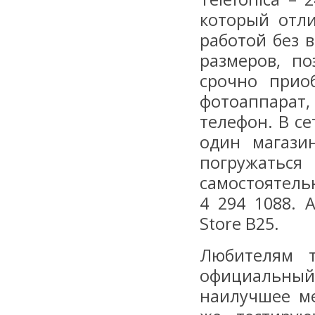
который отли
работой без 
размеров, п
срочно прио
фотоаппара
телефон. В се
один магази
погружаться
самостоятельн
4 294 1088. А
Store B25.
Любителям т
официальный 
наилучшее ме