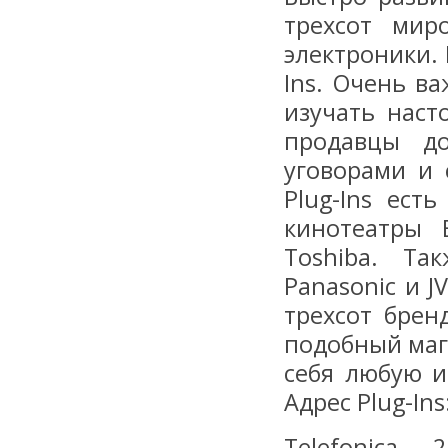
трехсот мир
электроники. 
Ins. Очень в
изучать наст
продавцы до
уговорами и 
Plug-Ins ес
кинотеатры 
Toshiba. Та
Panasonic и 
трехсот брен
подобный маг
себя любую и
Адрес Plug-Ins
Telefonica – 