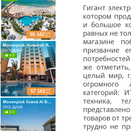
Гигант электр
котором прод
и большое ко
равных не тол
руб.
55 162
чел.
магазине по
Movenpick Jumeirah Beach
призвание е
ОАЭ, Дубай
4.9
потребностей
же отметить,
целый мир, г
огромного 
категорий: И
руб.
57 163
чел.
техника, т
Movenpick Grand Al Bustan Dubai (ех. Roda Al Bustan Dubai Airport; Al Bustan Rotana)
представлен
ОАЭ, Дубай
4.3
товаров от т
трудно не пр