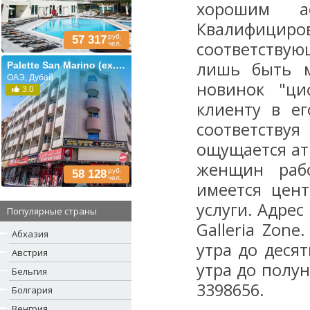
хорошим ас
Квалифициро
руб.
57 317
соответствую
чел.
лишь быть м
Palette San Marino (ex. San Marino; San Marco)
ОАЭ, Дубай
новинок "ци
3.0
клиенту в ег
соответству
ощущается ат
женщин раб
руб.
58 128
чел.
имеется цент
услуги. Адрес
Популярные страны
Galleria Zone
Абхазия
утра до десят
Австрия
утра до полу
Бельгия
3398656.
Болгария
Венгрия