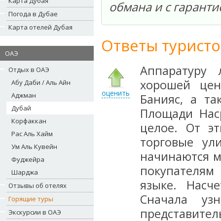
Карта Дубая
обмана и с гаранти
Погода в Дубае
Карта отелей Дубая
Ответы туристо
ОАЭ
Аппаратуру 
Отдых в ОАЭ
хорошей це
Абу Даби / Аль Айн
оценить
Аджман
Банияс, а т
Дубай
Площади Наср
Корфаккан
целое. От э
Рас Аль Хайм
торговые ул
Ум Аль Кувейн
начинаются м
Фуджейра
покупателям 
Шарджа
языке. Насч
Отзывы об отелях
Сначала узн
Горящие туры
представите
Экскурсии в ОАЭ