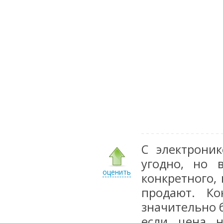
С электрони
угодно, но 
оценить
конкретного,
продают. Ко
значительно 
если цена н