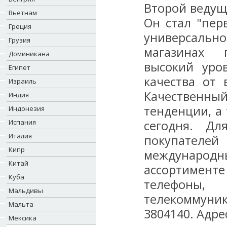
Второй ведущи
Вьетнам
Он стал "пер
Греция
универсальн
Грузия
магазинах 
Доминикана
высокий уро
Египет
качества от 
Израиль
Качественн
Индия
тенденции, а
Индонезия
Испания
сегодня. Дл
Италия
покупател
Кипр
международны
Китай
ассортимент
Куба
телефоны,
Мальдивы
телекоммуни
Мальта
3804140. Адрес
Мексика