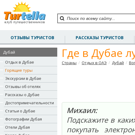
ОТЗЫВЫ ТУРИСТОВ
РАССКАЗЫ ТУРИСТОВ
Где в Дубае 
Дубай
Отдых в Дубае
/
/
/
Страны
Отдых в ОАЭ
Дубай
Во
Горящие туры
Экскурсии в Дубае
Отзывы об отелях
Рассказы о Дубае
Достопримечательности
Михаил:
Статьи о Дубае
Подскажите в каки
Фотографии Дубая
Отели Дубая
покупать электро