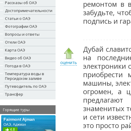
ремонтом в в
Рассказы об ОАЭ
Достопримечательности
забудьте, чт
Статьи о ОАЭ
подпись и га
Фотографии ОАЭ
Вопросы и ответы
Отели ОАЭ
Дубай славит
Карта ОАЭ
на последни
Видео об ОАЭ
оценить
электроники 
Погода в ОАЭ
приобрести 
Температура воды в
Персидском заливе
машины, элек
Путеводитель по ОАЭ
огромен, а 
Трансфер
предлагают
знаменитых т
Горящие туры
и сети извест
Fairmont Ajman
это просто ра
ОАЭ, Аджман
4.8