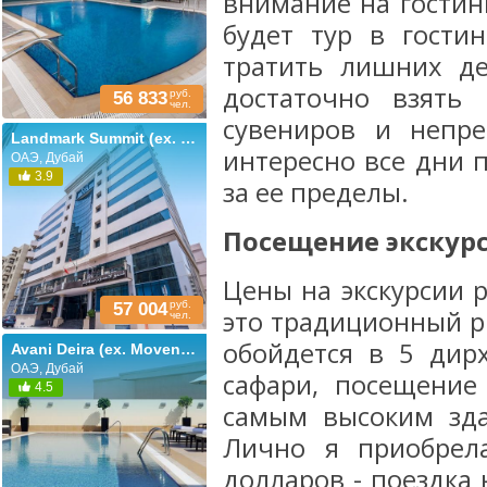
внимание на гости
будет тур в гости
тратить лишних де
достаточно взять
руб.
56 833
чел.
сувениров и непр
Landmark Summit (ex. Hallmark; Commodore; Le Baron)
интересно все дни п
ОАЭ, Дубай
3.9
за ее пределы.
Посещение экскурс
Цены на экскурсии р
руб.
57 004
это традиционный р
чел.
обойдется в 5 дир
Avani Deira (ex. Movenpick Hotel Deira)
ОАЭ, Дубай
сафари, посещение
4.5
самым высоким зда
Лично я приобрела
долларов - поездка