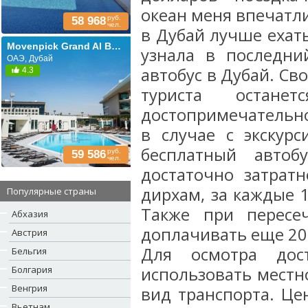
океан меня впечатли
руб.
58 968
чел.
в Дубай лучше ехать
Movenpick Grand Al Bustan Dubai (ех. Roda Al Bustan Dubai Airport; Al Bustan Rotana)
узнала в последни
ОАЭ, Дубай
автобус в Дубай. Св
4.3
туриста остан
достопримечательнос
в случае с экскурс
бесплатный автоб
руб.
59 586
чел.
достаточно затратн
дирхам, за каждые 
Популярные страны
Также при пересе
Абхазия
доплачивать еще 20 
Австрия
Для осмотра дос
Бельгия
Болгария
использовать местн
Венгрия
вид транспорта. Це
Вьетнам