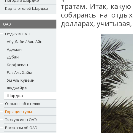
Погода в Шардже
тратам. Итак, каку
Карта отелей Шарджи
собираясь на отды
долларах, учитывая,
ОАЭ
Отдых в ОАЭ
Абу Даби / Аль Айн
Аджман
Дубай
Корфаккан
Рас Аль Хайм
Ум Аль Кувейн
Фуджейра
Шарджа
Отзывы об отелях
Горящие туры
Экскурсии в ОАЭ
Рассказы об ОАЭ