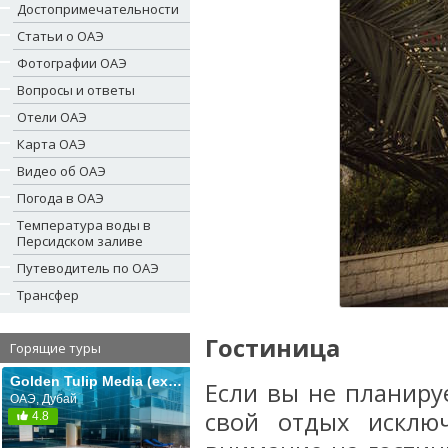
Достопримечательности
Статьи о ОАЭ
Фотографии ОАЭ
Вопросы и ответы
Отели ОАЭ
Карта ОАЭ
Видео об ОАЭ
Погода в ОАЭ
Температура воды в
Персидском заливе
Путеводитель по ОАЭ
Трансфер
Гостиница
Горящие туры
Golden Tulip Media (ex. Golden Tulip Al Thanyah Apartments; Comfort Inn Apartments)
Если вы не планиру
ОАЭ, Дубай
свой отдых исклю
4.8