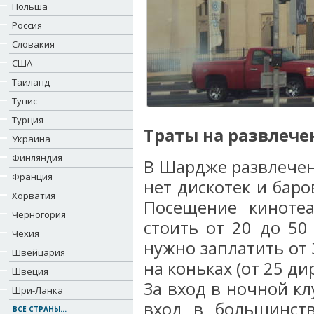
Польша
Россия
Словакия
США
Таиланд
Тунис
Турция
Траты на развлече
Украина
Финляндия
В Шардже развлечени
Франция
нет дискотек и баро
Хорватия
Посещение киноте
Черногория
стоить от 20 до 50
Чехия
нужно заплатить от 
Швейцария
на коньках (от 25 ди
Швеция
За вход в ночной кл
Шри-Ланка
вход в большинств
ВСЕ СТРАНЫ...