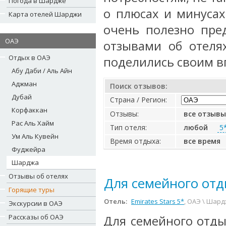
Погода в Шардже
о плюсах и минусах
Карта отелей Шарджи
очень полезно пре
ОАЭ
отзывами об отеля
Отдых в ОАЭ
поделились своим в
Абу Даби / Аль Айн
Аджман
Поиск отзывов:
Дубай
Страна / Регион:
Корфаккан
Отзывы:
все отзывы
Рас Аль Хайм
Тип отеля:
любой
5
Ум Аль Кувейн
Время отдыха:
все время
Фуджейра
Шарджа
Отзывы об отелях
Для семейного отд
Горящие туры
Отель:
Emirates Stars 5*
, ОАЭ \ Шар
Экскурсии в ОАЭ
Рассказы об ОАЭ
Для семейного отды