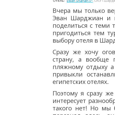
Отель:
Ewan Sharjah 5*
, ОАЭ \ Шард
Вчера мы только ве
Эван Шарджиан и 
поделиться с теми 
пригодиться тем ту
выбору отеля в Шар
Сразу же хочу ого
страну, а вообще
пляжному отдыху а 
привыкли останавл
египетских отелях.
Поэтому я сразу же
интересует разнообр
такого нет! Но мы 