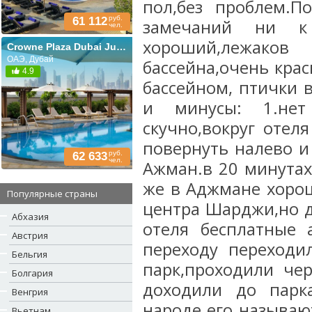
пол,без проблем.П
руб.
61 112
замечаний ни к
чел.
хороший,лежаков 
Crowne Plaza Dubai Jumeirah (ex. Ramada Jumeirah)
ОАЭ, Дубай
бассейна,очень кра
4.9
бассейном, птички в
и минусы: 1.нет
скучно,вокруг отел
повернуть налево и
руб.
62 633
чел.
Ажман.в 20 минутах
же в Аджмане хорош
Популярные страны
центра Шарджи,но д
Абхазия
отеля бесплатные 
Австрия
переходу переходи
Бельгия
парк,проходили че
Болгария
доходили до парк
Венгрия
народе его называют
Вьетнам