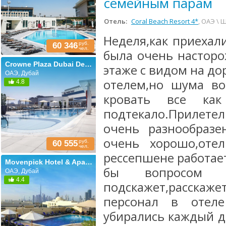
семейным парам
Отель:
Coral Beach Resort 4*
, ОАЭ \
Неделя,как приехал
руб.
60 346
чел.
была очень насторо
Crowne Plaza Dubai Deira (ex. Renaissance Dubai)
этаже с видом на до
ОАЭ, Дубай
отелем,но шума в
4.8
кровать все ка
подтекало.Прилет
очень разнообразе
очень хорошо,отел
руб.
60 555
чел.
рессепшене работае
Movenpick Hotel & Apartments Bur Dubai
бы вопросом 
ОАЭ, Дубай
4.4
подскажет,расскаж
персонал в отел
убирались каждый д