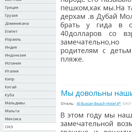
пешком,как мы.На т
Греция
дерхам .в Дубай Мол
Грузия
брать у гида в о
Доминикана
Египет
40долларов со вз
Израиль
замечательно,но
Индия
родителям с детьм
Индонезия
пляже.
Испания
Италия
Кипр
Китай
Мы довольны наш
Куба
Мальдивы
Отель:
Al Bustan Beach Hotel 4*
, ОАЭ
Мальта
В этом году мы наш
Мексика
замечательной воз
ОАЭ