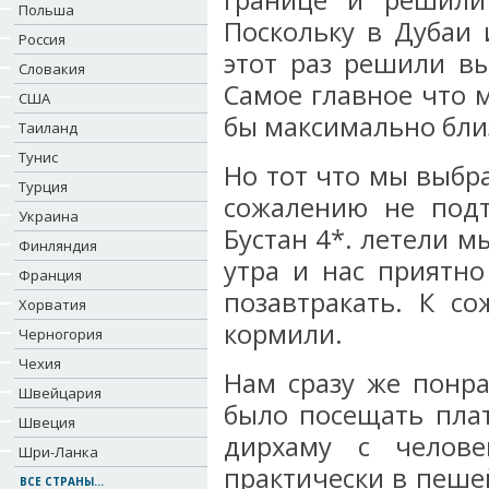
границе и решили
Польша
Поскольку в Дубаи 
Россия
этот раз решили в
Словакия
Самое главное что 
США
бы максимально бли
Таиланд
Тунис
Но тот что мы выбр
Турция
сожалению не под
Украина
Бустан 4*. летели м
Финляндия
утра и нас приятно
Франция
позавтракать. К с
Хорватия
кормили.
Черногория
Чехия
Нам сразу же понр
Швейцария
было посещать плат
Швеция
дирхаму с челове
Шри-Ланка
практически в пеше
ВСЕ СТРАНЫ...