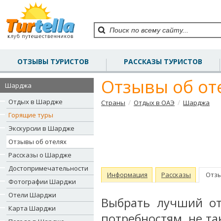
ОТЗЫВЫ ТУРИСТОВ
РАССКАЗЫ ТУРИСТОВ
Отзывы об о
Шарджа
Отдых в Шардже
/
/
Страны
Отдых в ОАЭ
Шарджа
Горящие туры
Экскурсии в Шардже
Отзывы об отелях
Рассказы о Шардже
Достопримечательности
Информация
Рассказы
Отз
Фотографии Шарджи
Отели Шарджи
Выбрать лучший о
Карта Шарджи
потребностям, не та