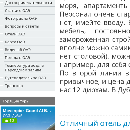
Достопримечательности
моря, апартаменты
Статьи о ОАЭ
Персонал очень ста
Фотографии ОАЭ
нет, имейте введу.
Вопросы и ответы
мебель, постоян
Отели ОАЭ
замороженная строй
Карта ОАЭ
вполне можно самим,
Видео об ОАЭ
нет столовой), мож
Погода в ОАЭ
например, для себя 
Температура воды в
Персидском заливе
По второй линии в
Путеводитель по ОАЭ
привычное, и цена д
Трансфер
нас 12 дирхам. В Дуб
Горящие туры
Movenpick Grand Al Bustan Dubai (ех. Roda Al Bustan Dubai Airport; Al Bustan Rotana)
ОАЭ, Дубай
Отличный отель дл
4.3