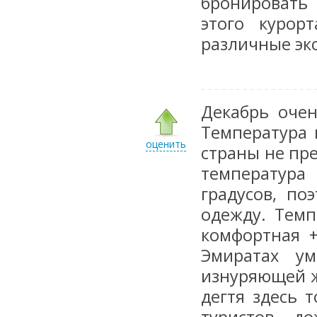
бронировать 
этого курор
различные эк
Декабрь оче
Температура 
оценить
страны не пре
температура 
градусов, по
одежду. Темп
комфортная +
Эмиратах ум
изнуряющей ж
дегтя здесь 