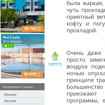
4.1
была жаркая,
чуть прохлад
приятный ве
кофту и пог
руб.
59 792
прохладой.
чел.
Red Castle
ОАЭ, Шарджа
4.3
Очень даже 
просто заме
оценить
воздуха подн
ночью опуска
руб.
59 878
чел.
принципе тра
Большинство
Популярные страны
приезжают 
Абхазия
программы, в
Австрия