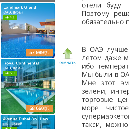
отели будут
Landmark Grand
Поэтому реш
ОАЭ, Дубай
4.1
обязательно 
В ОАЭ лучше
руб.
57 989
чел.
летом даже м
оценить
Royal Continental
ибо температ
ОАЭ, Дубай
Мы были в ОА
5.0
Мне этот эм
зелени, инте
торговые це
море чисто
руб.
58 660
чел.
супермаркето
Avenue Dubai (ex. Hawthorn Deira)
такси, можно
ОАЭ, Дубай