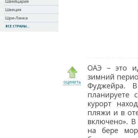
Швейцария
Швеция
Шри-Ланка
ВСЕ СТРАНЫ...
ОАЭ – это и
зимний перио
оценить
Фуджейра. В
планируете с
курорт нахо
пляжи и в от
включено». В
на бере мор