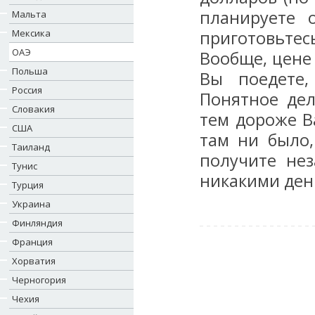
планируете 
Мальта
Мексика
приготовьте
ОАЭ
Вообще, цене
Польша
Вы поедете,
Россия
Понятное дел
Словакия
тем дороже В
США
там ни было,
Таиланд
получите не
Тунис
никакими ден
Турция
Украина
Финляндия
Франция
Хорватия
Черногория
Чехия