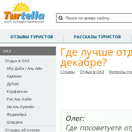
ОТЗЫВЫ ТУРИСТОВ
РАССКАЗЫ ТУРИСТОВ
Где лучше от
ОАЭ
декабре?
Отдых в ОАЭ
Абу Даби / Аль Айн
/
/
Страны
Отдых в ОАЭ
Вопросы ту
Аджман
Дубай
Корфаккан
Рас Аль Хайм
Ум Аль Кувейн
Фуджейра
Олег:
Шарджа
Где посоветуете о
Отзывы об отелях