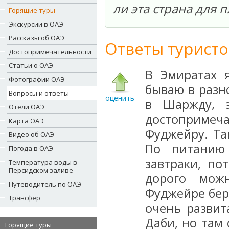
ли эта страна для 
Горящие туры
Экскурсии в ОАЭ
Рассказы об ОАЭ
Ответы туристо
Достопримечательности
Статьи о ОАЭ
В Эмиратах 
Фотографии ОАЭ
бываю в разно
Вопросы и ответы
оценить
в Шаржду, 
Отели ОАЭ
достопримеча
Карта ОАЭ
Фуджейру. Та
Видео об ОАЭ
По питанию
Погода в ОАЭ
завтраки, по
Температура воды в
Персидском заливе
дорого мож
Путеводитель по ОАЭ
Фуджейре бер
Трансфер
очень развит
Даби, но там 
Горящие туры