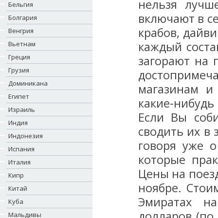
нельзя лучш
Бельгия
включают в се
Болгария
крабов, дайви
Венгрия
каждый соста
Вьетнам
Греция
загорают на 
Грузия
достопримеча
Доминикана
магазинам и
Египет
какие-нибудь
Израиль
Если Вы соби
Индия
сводить их в
Индонезия
говоря уже о
Испания
которые прак
Италия
Цены на поезд
Кипр
ноябре. Стои
Китай
Эмиратах на
Куба
долларов (по
Мальдивы